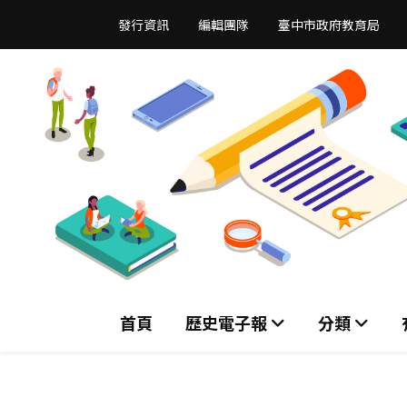
跳
發行資訊
編輯團隊
臺中市政府教育局
到
主
要
內
容
區
首頁
歷史電子報
分類