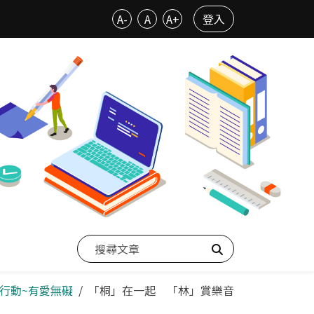
A-
A
A+
登入
搜尋
益行動~有愛無礙
「桐」在一起 「林」賞樂音