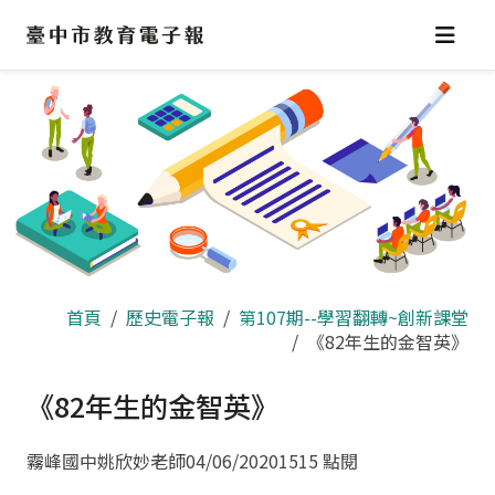
跳
到
主
要
內
容
區
首頁
歷史電子報
第107期--學習翻轉~創新課堂
《82年生的金智英》
《82年生的金智英》
霧峰國中姚欣妙老師
04/06/2020
1515 點閱