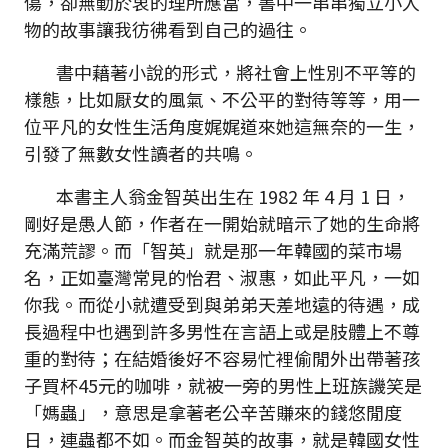
傷，卻無動於衷的理所應當，書中一串串獨立小人
物的故事讓我彷彿看到自己的過往。
書中藉著小說的形式，將社會上性別不平等的
樣態，比如厭女的風氣、不公平的對待等等，用一
位平凡的女性生活角度娓娓道來她這無奈的一生，
引發了無數女性讀者的共鳴。
本書主人翁金智英出生在 1982 年 4 月 1 日，
剛好是愚人節，作者在一開始就暗示了她的生命將
充滿荒謬。而「智英」就是那一年韓國的菜市場
名，正如臺灣常見的怡君、淑惠，如此平凡，一如
你我。而從小就遭受到與弟弟天差地遠的待遇，成
長過程中也遇到許多男性在言語上或是肢體上不尊
重的對待；在結婚後好不容易忙裡偷閒外出帶著孩
子買杯45元的咖啡，就被一旁的男性上班族譏笑是
「媽蟲」，意思是拿著老公辛苦賺來的錢悠閒度
日，連蟲都不如。而金智英的故事，就是韓國女性