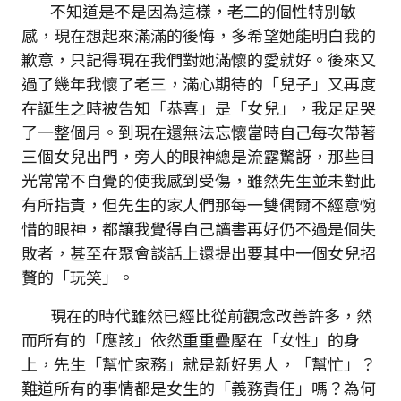
不知道是不是因為這樣，老二的個性特別敏
感，現在想起來滿滿的後悔，多希望她能明白我的
歉意，只記得現在我們對她滿懷的愛就好。後來又
過了幾年我懷了老三，滿心期待的「兒子」又再度
在誕生之時被告知「恭喜」是「女兒」，我足足哭
了一整個月。到現在還無法忘懷當時自己每次帶著
三個女兒出門，旁人的眼神總是流露驚訝，那些目
光常常不自覺的使我感到受傷，雖然先生並未對此
有所指責，但先生的家人們那每一雙偶爾不經意惋
惜的眼神，都讓我覺得自己讀書再好仍不過是個失
敗者，甚至在聚會談話上還提出要其中一個女兒招
贅的「玩笑」。
現在的時代雖然已經比從前觀念改善許多，然
而所有的「應該」依然重重疊壓在「女性」的身
上，先生「幫忙家務」就是新好男人，「幫忙」？
難道所有的事情都是女生的「義務責任」嗎？為何