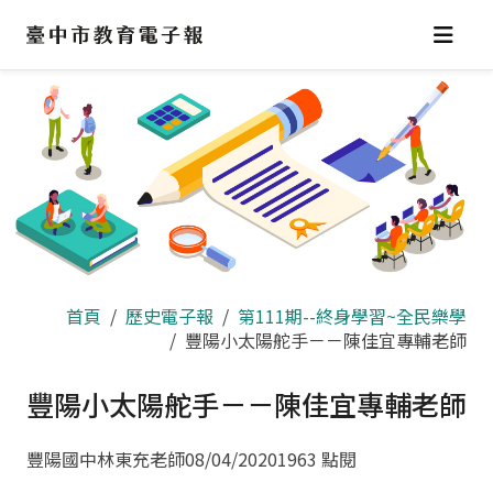
跳
到
主
要
內
容
區
首頁
歷史電子報
第111期--終身學習~全民樂學
豐陽小太陽舵手－－陳佳宜專輔老師
豐陽小太陽舵手－－陳佳宜專輔老師
豐陽國中林東充老師
08/04/2020
1963 點閱