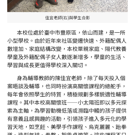
佳宜老師(右)與學生合影
本校位處於臺中市豐原區，依山而建，是一所
小型學校。由於近年來社區變遷快速、外籍配偶人
數增加、家庭結構改變，本校單親家庭、隔代教養
學童及外籍配偶子女人數逐漸增多，學童的生活、
學習與成長更值得學校深入關切。
身為輔導教師的陳佳宜老師，除了每天投入個
案晤談及輔導，也同時扮演高關懷課程的總舵手，
每年會依照學生的特質，積極規劃多樣貌適性輔導
課程。其中本校高關懷班——小太陽班即以多元探
索為主軸，為學習動機低落或瀕臨中輟的孩子提供
有意義且感興趣的活動，引領孩子進入多元化的學
習天地，如烹飪、美學手作課程、烏克麗麗、跆拳
道、造型氣球、拳擊、智能桌遊等。這些課程不只