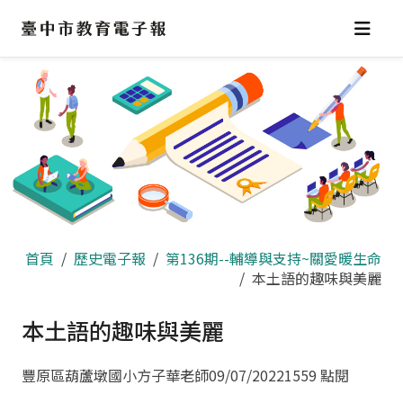
跳
到
主
要
內
容
區
首頁
歷史電子報
第136期--輔導與支持~關愛暖生命
本土語的趣味與美麗
本土語的趣味與美麗
豐原區葫蘆墩國小方子華老師
09/07/2022
1559 點閱