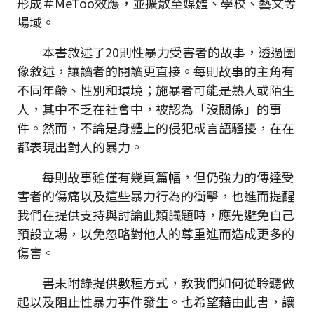
形成＃MeToo效應，並擴散至媒體、學校、藝文等
場域。
本書敘述了20則性暴力受害者的故事，透過圖
像敘述，讓讀者的閱讀更直接。每則故事的主角有
不同年齡、性別和環境；施暴者可能是熟人或陌生
人，其中不乏在社會中，被認為「沒關係」的事
件。然而，不論是身體上的侵犯或言語騷擾，在在
都表現出對人的暴力。
每則故事雖僅有幾頁篇幅，但仍強力的傳達受
害者的傷痛以及這些暴力行為的衝擊，也進而提醒
我們在提供支持與討論此類議題時，應先避免自己
預設立場，以免忽略對他人的尊重進而造成更多的
傷害。
書末附錄提供數種方式，教我們如何從聆聽做
起以及阻止性暴力事件發生。也希望藉由此書，讓