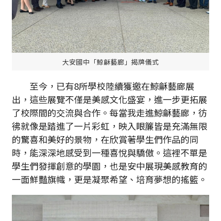
大安國中「鯨龢藝廊」揭牌儀式
至今，已有8所學校陸續獲邀在鯨龢藝廊展
出，這些展覽不僅是美感文化盛宴，進一步更拓展
了校際間的交流與合作。每當我走進鯨龢藝廊，彷
彿就像是踏進了一片彩虹，映入眼簾皆是充滿無限
的驚喜和美好的景物，在欣賞著學生們作品的同
時，能深深地感受到一種喜悅與驕傲。這裡不單是
學生們發揮創意的學園，也是安中展現美感教育的
一面鮮豔旗幟，更是凝聚希望、培育夢想的搖籃。