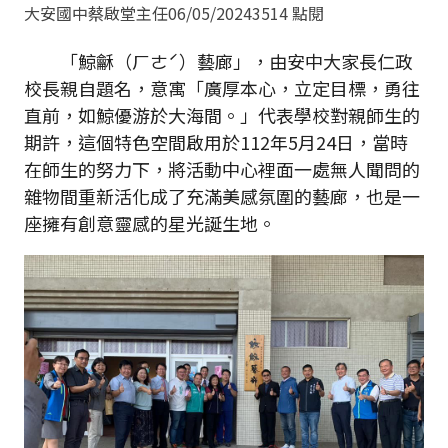
大安國中蔡啟堂主任
06/05/2024
3514 點閱
「鯨龢（ㄏㄜˊ）藝廊」，由安中大家長仁政
校長親自題名，意寓「廣厚本心，立定目標，勇往
直前，如鯨優游於大海間。」代表學校對親師生的
期許，這個特色空間啟用於112年5月24日，當時
在師生的努力下，將活動中心裡面一處無人聞問的
雜物間重新活化成了充滿美感氛圍的藝廊，也是一
座擁有創意靈感的星光誕生地。