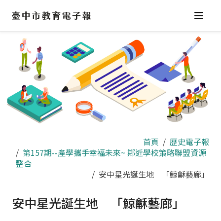
跳
到
主
要
內
容
區
首頁
歷史電子報
第157期--產學攜手幸福未來~ 鄰近學校策略聯盟資源
整合
安中星光誕生地 「鯨龢藝廊」
安中星光誕生地 「鯨龢藝廊」