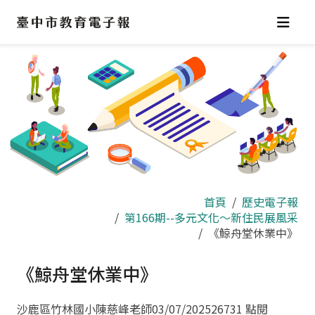
跳
到
主
要
內
容
區
首頁
歷史電子報
第166期--多元文化～新住民展風采
《鯨舟堂休業中》
《鯨舟堂休業中》
沙鹿區竹林國小陳慈峰老師
03/07/2025
26731 點閱