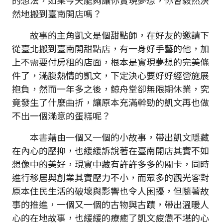
的想法，如果今天能夠讓你實現夢想，你會毅然決
然地搬到臺南開店嗎？
故事的主角凱文是個甜點師，在好友的邀請下
從臺北搬到臺南開甜點店，有一身好手藝的他，加
上不需要付房租的店面，根本是實現夢想的完美條
件了，滿腹熱情的凱文，下定決心要好好經營施展
抱負，然而一年多之後，鯨舟堂卻無限期休業，究
竟發生了什麼曲折，讓原本充滿幹勁的凱文再也做
不出一個滿意的蛋糕呢？
本書藉由一個又一個的小故事，帶出凱文隱藏
在內心的壓抑，也緩緩訴說著在臺南開店其實不如
想像中的美好，現實中藏有許許多多的關卡，同時
進行移居與創業其實壓力不小，而眾多的觀光客對
原本住民生活的破壞與影響也令人困擾，但隨著故
事的推進，一個又一個的古物與古蹟，帶出溫暖人
心的在地故事，也緩緩的療癒了凱文疲憊不堪的心