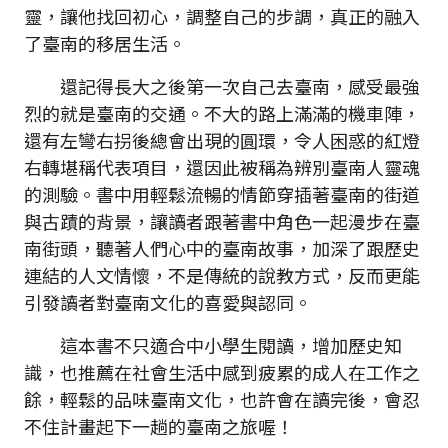
靈，讓他找回初心，調整自己的步調，真正的融入
了臺南的移居生活。
還記得長大之後第一次自己去臺南，感受最強
烈的就是臺南的交通。不大的路上滿滿的機車陣，
還有左彎右拐後總會出現的圓環，令人困惑的紅燈
右轉堪稱代表項目，還因此被稱為辨別臺南人靈魂
的測驗。書中用輕鬆流暢的情節穿插著臺南的街道
與古蹟的背景，讓讀者跟著書中角色一起漫步在臺
南街頭，聽著人們心中的臺南故事，加深了跟歷史
連結的人文情懷，不是傳統的說教方式，反而更能
引發讀者對臺南文化的喜愛與認同。
這本書不只適合中小學生閱讀，增加歷史知
識，也推薦在社會生活中感到疲累的成人在工作之
餘，輕鬆的品味臺南文化，也許會在讀完後，會忍
不住計畫起下一趟的臺南之旅喔！