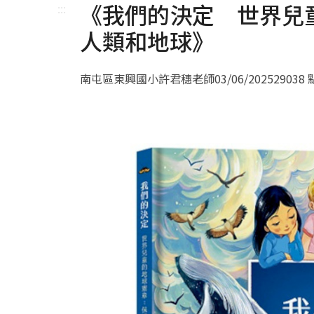
《我們的決定 世界兒
:::
人類和地球》
南屯區東興國小許君穗老師
03/06/2025
29038