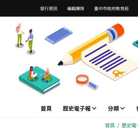
跳
發行資訊
編輯團隊
臺中市政府教育局
到
主
要
內
容
區
首頁
歷史電子報
分類
首頁
歷史電