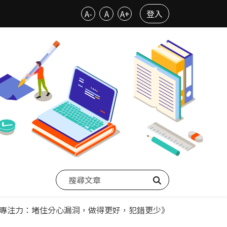
A-
A
A+
登入
搜尋
專注力：堵住分心漏洞，做得更好，犯錯更少》