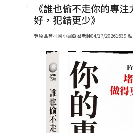
《誰也偷不走你的專注
:::
好，犯錯更少》
豐原區豐村國小羅亞君老師
04/17/2026
1639 