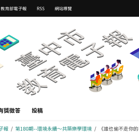
教育部電子報
RSS
網站導覽
有獎徵答
投稿
子報
第180期--環境永續～共築樂學環境
《誰也偷不走你的