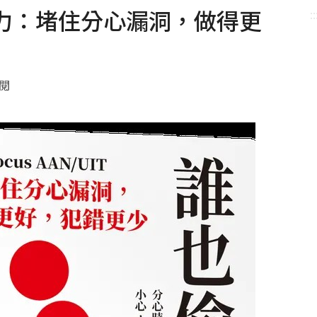
力：堵住分心漏洞，做得更
::
點閱