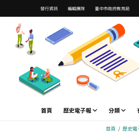
跳
發行資訊
編輯團隊
臺中市政府教育局
到
主
要
內
容
區
首頁
歷史電子報
分類
首頁
歷史電