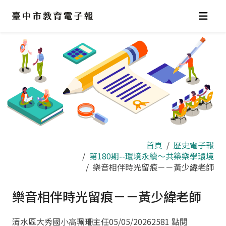
跳
到
主
要
內
容
區
首頁
歷史電子報
第180期--環境永續～共築樂學環境
樂音相伴時光留痕－－黃少緯老師
樂音相伴時光留痕－－黃少緯老師
清水區大秀國小高珮珊主任
05/05/2026
2581 點閱