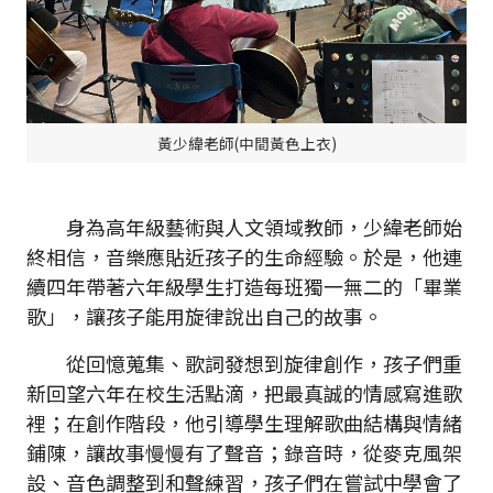
黃少緯老師(中間黃色上衣)
身為高年級藝術與人文領域教師，少緯老師始
終相信，音樂應貼近孩子的生命經驗。於是，他連
續四年帶著六年級學生打造每班獨一無二的「畢業
歌」，讓孩子能用旋律說出自己的故事。
從回憶蒐集、歌詞發想到旋律創作，孩子們重
新回望六年在校生活點滴，把最真誠的情感寫進歌
裡；在創作階段，他引導學生理解歌曲結構與情緒
鋪陳，讓故事慢慢有了聲音；錄音時，從麥克風架
設、音色調整到和聲練習，孩子們在嘗試中學會了