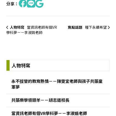
分享：
人物特寫
當資訊老師有個VR
焦點話題
種下永續希望
學科夢－－李淑娟老師
:::
人物特寫
永不拔營的教育熱情－－陳雯宜老師與孩子共築童
軍夢
共築樂學領頭羊－－胡志道校長
當資訊老師有個VR學科夢－－李淑娟老師