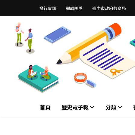
跳
發行資訊
編輯團隊
臺中市政府教育局
到
主
要
內
容
區
首頁
歷史電子報
分類