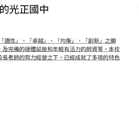
長中的光正國中
::
、「適性」、「卓越」、「均衡」、「創新」之願
，及完備的硬體設施和年輕有活力的師資等，本校
校長老師的努力經營之下，已經成就了多項的特色