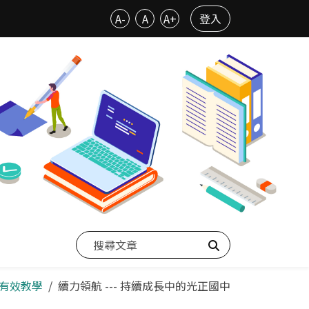
A-
A
A+
登入
搜尋
-有效教學
續力領航 --- 持續成長中的光正國中