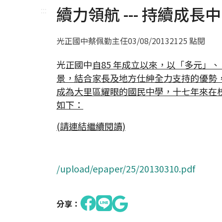
續力領航 --- 持續成
:::
光正國中蔡佩勤主任
03/08/2013
2125 點閱
光正國中
自85 年成立以來，以「多元」
景，結合家長及地方仕紳全力支持的優勢
成為大里區耀眼的國民中學，十七年來在
如下：
(請連結繼續閱讀)
/upload/epaper/25/20130310.pdf
分享：