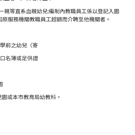
之ㄧ親等直系血親幼兒:編制內教職員工係以登記入園
因原服務機關教職員工超額而介聘至他機關者。
小學前之幼兒〈寄
口名簿或足供證
園
兒園或本市教育局幼教科。