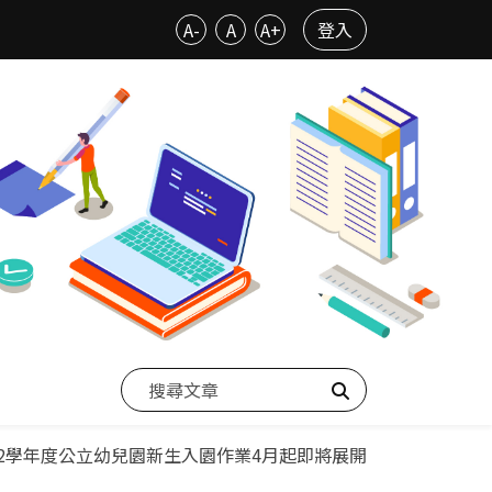
A-
A
A+
登入
搜尋
2學年度公立幼兒園新生入園作業4月起即將展開