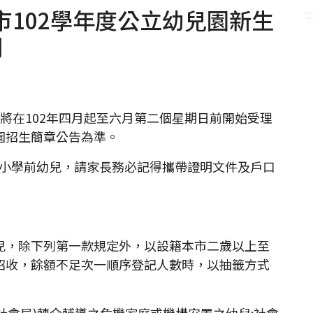
102學年度公立幼兒園新生
::
開
將在102年四月起至六月第二個星期日前開始受理
園招生簡章公告為準。
小學前幼兒，請家長務必記得攜帶證明文件及戶口
兒，除下列第一款規定外，以設籍本市二歲以上至
招收，餘額不足次一順序登記人數時，以抽籤方式
稱社會局)轉介輔導之危機家庭或機構安置之幼兒:社會