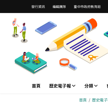
跳
發行資訊
編輯團隊
臺中市政府教育局
到
主
要
內
容
區
首頁
歷史電子報
分類
首頁
歷史電子