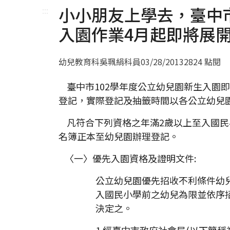
小小朋友上學去，臺中市
:::
入園作業4月起即將展
幼兒教育科吳珮絹科員
03/28/2013
2824 點閱
臺中市102學年度公立幼兒園新生入園即
登記，實際登記及抽籤時間以各公立幼兒
凡符合下列資格之年滿2歲以上至入國民
名簿正本至幼兒園辦理登記。
〈一〉優先入園資格及證明文件:
公立幼兒園優先招收不利條件幼
入國民小學前之幼兒為限並依序
決定之。
1.經臺中市政府社會局(以下簡