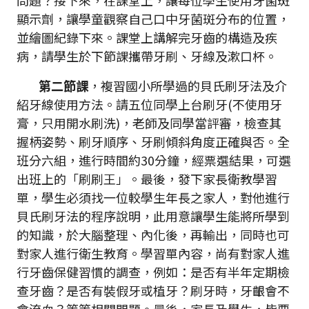
問題？接下來，在課堂上，讓每位學生使用牙菌斑
顯示劑，讓學童觀察自己口中牙菌斑分布的位置，
並繪圖紀錄下來。課堂上講解完牙齒的構造及疾
病，請學生於下節課攜帶牙刷、牙線及漱口杯。
第二節課
，複習國小所學過的貝氏刷牙法及介
紹牙線使用方法。請五位同學上台刷牙(不使用牙
膏，只用開水刷洗)，老師及同學當評審，檢查其
握柄姿勢、刷牙順序、牙刷傾斜角度正確與否。全
班分六組，進行時間約30分鐘，經票選結果，可選
出班上的「刷刷王」。最後，發下家長衛教學習
單，學生必須找一位較學生年長之家人，對他進行
貝氏刷牙法的程序說明，此用意讓學生能將所學到
的知識，於大腦整理、內化後，再輸出，同時也可
對家人進行衛生教育。學習單內容，尚有對家人進
行牙齒保健習慣的調查，例如：是否有半年定期檢
查牙齒？是否有裝假牙或植牙？刷牙時，牙齦會不