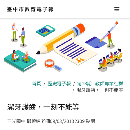
跳
到
主
要
內
容
區
首頁
歷史電子報
第28期--教師專業社群
潔牙護齒，一刻不能等
潔牙護齒，一刻不能等
三光國中 邱琬婷老師
09/03/2013
2309 點閱