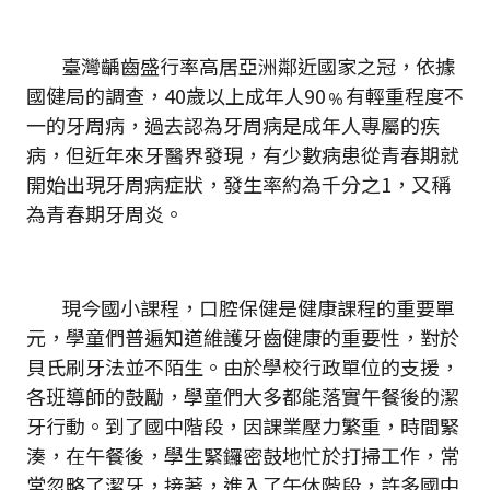
臺灣齲齒盛行率高居亞洲鄰近國家之冠，依據
國健局的調查，40歲以上成年人90﹪有輕重程度不
一的牙周病，過去認為牙周病是成年人專屬的疾
病，但近年來牙醫界發現，有少數病患從青春期就
開始出現牙周病症狀，發生率約為千分之1，又稱
為青春期牙周炎。
現今國小課程，口腔保健是健康課程的重要單
元，學童們普遍知道維護牙齒健康的重要性，對於
貝氏刷牙法並不陌生。由於學校行政單位的支援，
各班導師的鼓勵，學童們大多都能落實午餐後的潔
牙行動。到了國中階段，因課業壓力繁重，時間緊
湊，在午餐後，學生緊鑼密鼓地忙於打掃工作，常
常忽略了潔牙，接著，進入了午休階段，許多國中