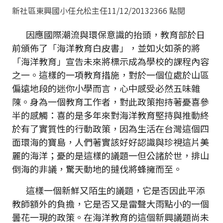
新社區東興國小任允松主任
11/12/2013
2366 點閱
因應國際潮流與環保意識的抬頭，教育部於日
前頒佈了「海洋教育白皮書」，並如火如荼的將
「海洋教育」宣告未來將標示成為學校的課程內容
之一。這樣的一項教育措施，對於一個位處於山區
偏遠地段的迷你小學而言，心中感受必然五味雜
陳。身為一個教育工作者，對此政策抱持著憂喜參
半的感觸：喜的是多年來對海洋教育堅持與推動終
於有了實質性的行動政策，因為生活在台灣這個四
面環海的寶島，人們著實該好好認識與珍視這片美
麗的海洋；憂的是這樣的議題一但公諸於世，排山
倒海的非議，驚天動地的撻伐將蜂擁而至。
這樣一個新鮮又陌生的議題，它是否因此平添
教師額外的負擔，它是否又是雷聲大雨點小的一個
曇花一現的政策。在海洋教育的這個新興議題尚未