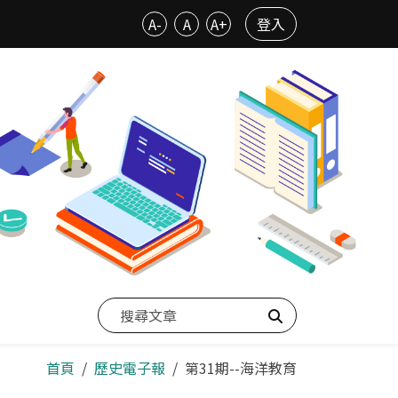
A-
A
A+
登入
搜尋
首頁
歷史電子報
第31期--海洋教育