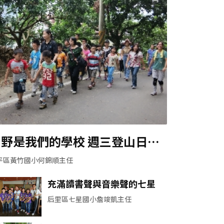
山野是我們的學校 週三登山日是
大家的最愛
平區黃竹國小何錦順主任
充滿讀書聲與音樂聲的七星
后里區七星國小詹竣凱主任