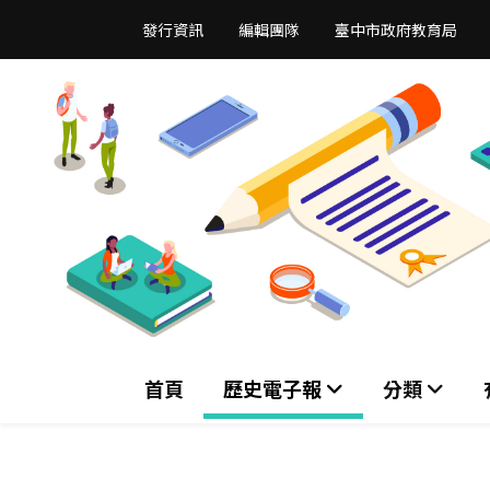
跳
發行資訊
編輯團隊
臺中市政府教育局
到
主
要
內
容
區
首頁
歷史電子報
分類