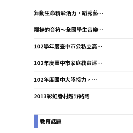
學童一起快樂學習
舞動生命精彩活力，蹈秀藝術
創新美感！～102學年度全國
學生舞蹈比賽臺中市初賽成果
飄揚的音符～全國學生音樂比
花絮
賽暨師生鄉土歌謠比賽臺中巿
初賽
102學年度臺中市公私立高中
國中家長會長授證活動
102年度臺中市家庭教育巡迴
輔導訪視
102年度國中大隊接力，
5000名選手齊聚一堂熱力開
「跑」！
2013彩虹眷村越野路跑
教育話題