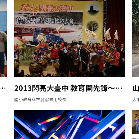
家
2013閃亮大臺中 教育開先鋒～特
色遊學啟航
國小教育科林麗雪候用校長
太