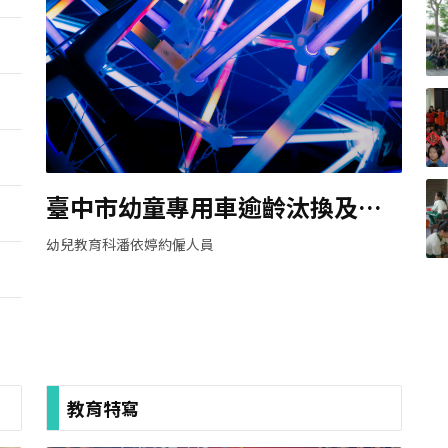
臺中市幼童專用車逾齡汰換及安
全管理宣導
幼兒教育科潘依婷約僱人員
教育特寫