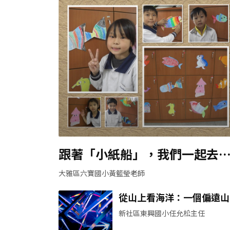
跟著「小紙船」，我們一起去
「看海」！
大雅區六寶國小黃籃瑩老師
從山上看海洋：一個偏遠山
的國小對海洋教育的省思
新社區東興國小任允松主任