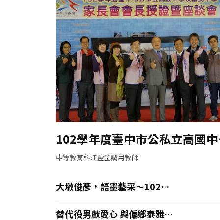
102學年度臺中市公私立高國中
長會會長授證暨座談會
中等教育科江盈瑩調用教師
大墩俊彥，語墨藝采～102年
全國語文競賽閉幕典禮
替代役男獻愛心 與偏鄉泰雅族