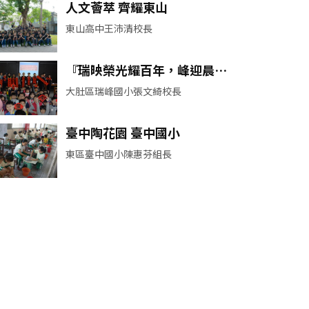
人文薈萃 齊耀東山
東山高中王沛清校長
『瑞映榮光耀百年，峰迎晨曦
勤樹人』
大肚區瑞峰國小張文綺校長
臺中陶花園 臺中國小
東區臺中國小陳惠芬組長