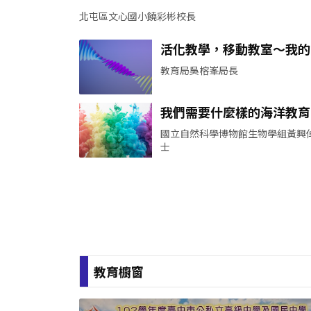
北屯區文心國小饒彩彬校長
活化教學，移動教室～我的
室變好大－科博館與美術館
教育局吳榕峯局長
我的新教室
我們需要什麼樣的海洋教育
國立自然科學博物館生物學組黃興
士
教育櫥窗