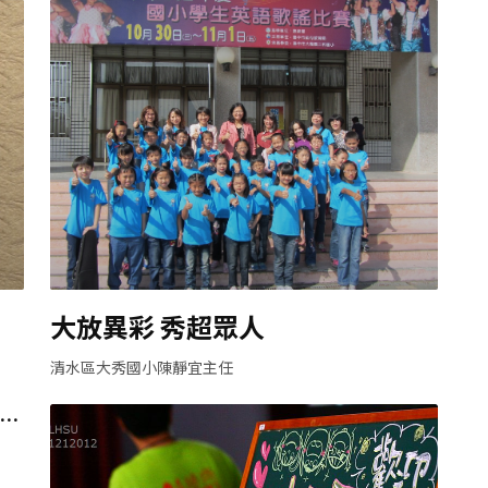
大放異彩 秀超眾人
清水區大秀國小陳靜宜主任
區