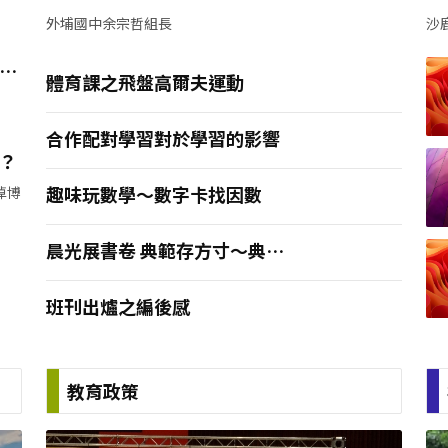
外埔國中余宗哲組長
沙
教
體育課之飛盤高爾夫運動
是
合作配對學習對於學習的影響
？
趣味玩數學～數字卡找因數
倬博
晨光展書卷 典範存方寸～典範
人物閱讀教學之經驗分享
班刊出爐之編後感
教育政策