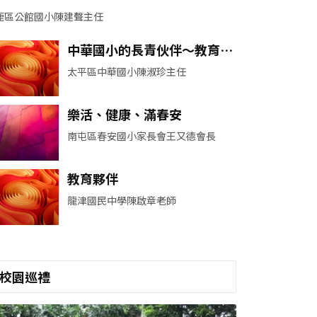
工隊
鹿區公館國小陳建聲主任
中華國小的長青伙伴～教育志
工隊
太平區中華國小陳淑珍主任
樂活、健康、滿春安
南屯區春安國小家長會王又德會長
教育夥伴
龍津國民中學陳啟章老師
校園巡禮