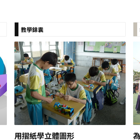
教學錦囊
用摺紙學立體圖形