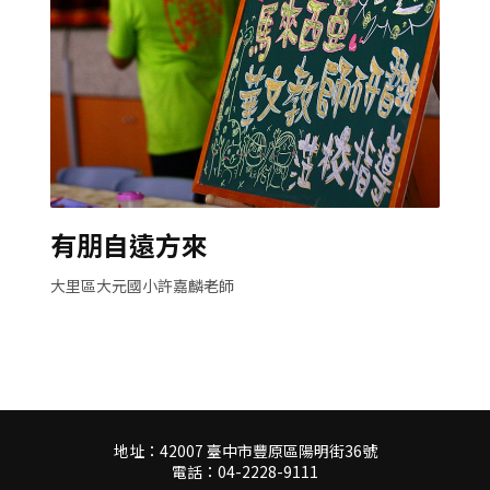
有朋自遠方來
大里區大元國小許嘉麟老師
地址：42007 臺中市豐原區陽明街36號
電話：04-2228-9111