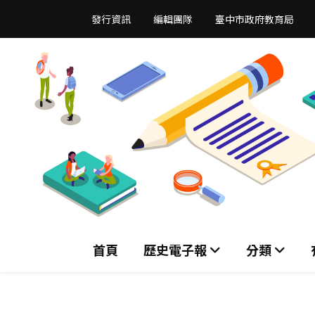
跳
發行資訊
編輯團隊
臺中市政府教育局
到
主
要
內
容
區
首頁
歷史電子報
分類