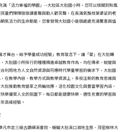
滿「活力幸福的學園」--大肚區大肚國小時，您可以嗅聞到和風
裡孩童們陣陣琅琅讀書聲與動人歡笑聲，在長滿氣鬚枝葉婆娑的老
滿朝氣活力的生命動能，您會發現大肚國小是個處處充滿驚喜與值
才舞台，給予學童成功經驗」教育理念下，讓「愛」在大肚轉
後，大肚國小所採行的種種精進卓越教育作為，均在傳承、蛻變與
整合利用地方人文自然資源與符應時代學童學習的需求下，大肚國
為，在教學內容、教學方式與教學資源上，多投注新的教育思維與
揮大肚推動教育變革之飛輪效應，活化校園文化與豐富學習內涵，
在快樂優質人文的氛圍下，每日都能健康快樂、適性充實的學習與
童年高峰經驗。
堂
凡市定三級古蹟磺溪書院、蜿蜒大肚溪口濕地生態、茂密樹林大