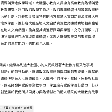
育資源與實地教學場域。大肚國小教育人員擁有高度教育熱情與活
源教育研究，利用教師教學工作坊、教師專業學習社群等等教育研
育活動計劃，想將如此豐厚特有的地方教育人文自然資源能融入在
在地教學圈，進行各大肚在地人文自然資源教育據點實地觀察體驗
入在地人文自然圈，能身歷其境進行探索與學習，充分打開眼、打
然博物館進行在地實境探索學習，發現大肚學習天堂的驚喜與探
帶著走的生存能力，也能看見大肚。
姿，繼續為到過大肚國小的人們敘說著大肚教育精采故事呢！
、創新」的前行動能，持續散發教育熱情與深遠影響能量，冀望能
，繼續傳唱著大肚傳奇故事。大肚國小的孩子、教師、家長與社區
動，讓老師發揮愛的專業教學力、學生擁有愛的學習行動力、行政
同創造屬於我們所共同努力與熱情付出的動人精采的大肚教育故事