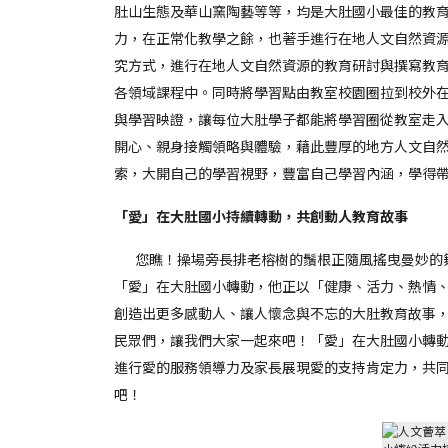
肚山生態及華山窯陶藝等等，均是大肚國小最佳的教
力，在正常化教學之餘，也著手進行在地人文自然資
究方式，進行在地人文自然資源的教育研討與撰寫教
各領域課程中。同時將學習點由教室校園圈拉到校外
與學習映證，讓每位大肚學子都能將學習圈從教室走
開心、親身接觸領略與體驗，藉此豐厚的地方人文自
索，大開自己的學習視野，豐富自己學習內涵，學得
「愛」在大肚國小持續轉動，共創動人教育故事
您瞧！操場旁長排老榕樹的鬚根正隨風搖曳曼妙的舞
「愛」在大肚國小轉動，他正以「健康、活力、熱情
創造出更多感動人、讓人懷念與不忘的大肚教育故事
民眾們，讓我們大家一起來吧！「愛」在大肚國小轉
進行愛的服務領導力及家長展現愛的支持肯定力，共
吧！