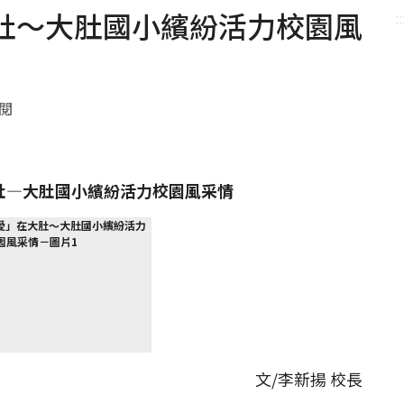
肚～大肚國小繽紛活力校園風
::
點閱
肚
—
大肚國小繽紛活力校園風采情
文/李新揚 校長