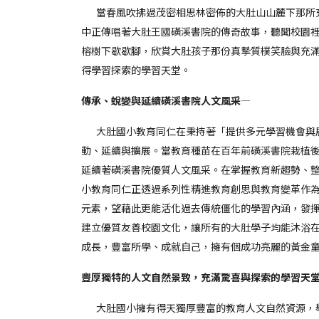
當春風吹拂過茂密相思林密佈的大肚山山麓下那所充
中正傳唱著大肚王國磺溪書院的傳奇故事，聽聞校園
榕樹下歇歇腳，欣賞大肚孩子那份真摯質樸笑臉與充
得學習探索的學習天堂。
傳承、蛻變與延續磺溪書院人文風采—
大肚國小教育同仁在秉持著「提供多元學習機會與展
動、延續與擴展。當教育種苗在百年前磺溪書院栽植
延續著磺溪書院優質人文風采。在掌握教育新趨勢、
小教育同仁正透過系列性精進教育創思與教育變革作
元素，望藉此更能活化過去傳統僵化的學習內涵，發
建立優質友善校園文化，讓所有的大肚學子均能沐浴
成長，豐富所學、成就自己，擁有個成功亮麗的黃金
豐厚獨特的人文自然景致，充滿驚喜與探索的學習天
大肚國小擁有得天獨厚豐富的教育人文自然資源，舉