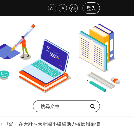
A-
A
A+
登入
搜尋
，「愛」在大肚～大肚國小繽紛活力校園風采情