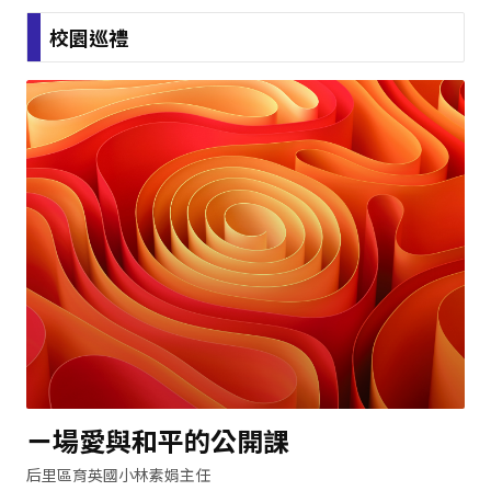
程領域中，帶領學生認識誠信、廉潔價值觀。 經102年6
月14日評選委員評選結果，國小組122件教案中增列佳作
校園巡禮
3名，選出11件；國中組40件教案選出8件；高中職組10
件教案選出3件，第一名及2名佳作從缺。 本室彙整本次
比賽得獎作品，編輯、印製成果冊，並將相關電子檔壓製
光碟併同成果冊，於102年11月4日以本局中市教政字第
1020083909號函發本市各高中、國中及國小，提供各級
學校教師教學時參考使用，以落實本活動效益，獲得各校
熱烈回響，目前各級學校已陸續
ㄧ場愛與和平的公開課
后里區育英國小林素娟主任