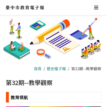
跳
到
主
要
內
容
區
首頁
歷史電子報
第32期--教學觀察
第32期--教學觀察
教育領航