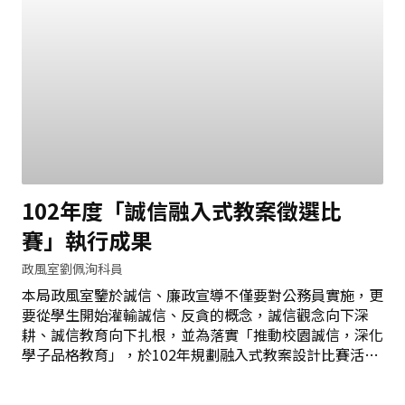
102年度「誠信融入式教案徵選比
賽」執行成果
政風室劉佩洵科員
本局政風室鑒於誠信、廉政宣導不僅要對公務員實施，更
要從學生開始灌輸誠信、反貪的概念，誠信觀念向下深
耕、誠信教育向下扎根，並為落實「推動校園誠信，深化
學子品格教育」，於102年規劃融入式教案設計比賽活
動，以「誠信」為本次比賽宣導主軸，並擇定參與對象為
學校教師，透過教師設計教案融入「誠信」議題，於各課