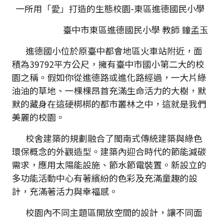
一所用「愛」打造的生態校園-東區進德國民小學
臺中市東區進德國民小學 教師 鐘孟玉
進德國小位於原臺中都會地區火車站附近，面
積為39792平方公尺，擁有臺中市國小第二大的校
園之稱。假如你從進德路或進化路經過，一大片綠
油油的草地、一棵棵昂首充滿生命活力的大樹，默
默的藏身在這硬梆梆的都市叢林之中，這就是我們
美麗的校園。
校舍建築的規劃融合了閩南式傳統建築與綠色
環保概念的外觀造型。建築內迎合時代的節能減碳
需求，應用太陽能設施、節水節電裝置。新設立的
多功能活動中心有著繽紛的色彩及充滿童趣的設
計，充滿著活力與幸福感。
校園內不同主題區開放空間的設計，讓不同面