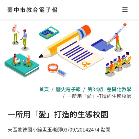
跳
到
主
要
內
容
區
首頁
歷史電子報
第34期--差異化教學
一所用「愛」打造的生態校園
一所用「愛」打造的生態校園
東區進德國小鐘孟玉老師
03/09/2014
2474 點閱