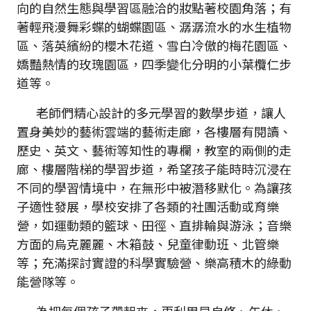
向的自然生態與學習區融洽的妝點著校園角落；有
著輕飛漫舞彩蝶的蝴蝶園區、潺潺流水的水生植物
區、落英繽紛的櫻木花道、雪白冷傲的梅花園區、
嬌豔熱情的玫瑰園區，四季變化分明的小葉欖仁步
道等。
老師們精心設計的多元學習的數學步道，讓人
置身美妙的藝術雲端的藝術走廊，各樓層有閱讀、
歷史、英文、藝術等知性的專欄，教室的兩側的走
廊、樓層階梯的學習步道，希望孩子能時時沉浸在
不同的學習情境中，在無形中被潛移默化。為讓孩
子適性發展，學校安排了各類的社團活動或育樂
營，如運動類的籃球、田徑、直排輪與游泳；音樂
方面的烏克麗麗、木箱鼓、兒童律動班、北管樂
等；充滿探討實證的科學實驗營、樂高積木的綠動
能營隊等。