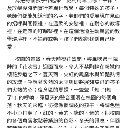
為把每個孩子帶起來，更利用早自修、午休、
及放學後時間實行差異化教學，每個特殊的孩子，
老師們都能知道他的名字，老師們的愛展現在見面
的招呼與關懷裡，在溫柔的安慰裡，在耐心的教導
裡，在走廊的叮嚀聲裡。在這個活潑生動與愛的教
學環境裡，不論靜或動，孩子們都能找到自己所
愛。
校園的景致，春天時櫻花盛開，輕風吹過一陣
陣的『花吹雪』迎面而來，令人不禁陶醉在粉嫩的
櫻花步道之下。夏天到，火紅的鳳凰木與鮮豔熱情
的玫瑰，呼應著炙熱的太陽與即將展翅高飛的孩子
們火熱的心；復育區的夏蟬，一聲聲『知了!知
了!』的呼喚，讓夏天的聲音瀰漫在校園的每個角
落。秋天的來臨，彷彿像個調皮的孩子，將調色盤
不小心打翻了，紅的、黃的、綠的、紫的，把校園
的各個角落妝點著繽紛的色彩。冬天的訊息，伴隨