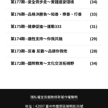
第177期--安全齊步走～實踐道安環境
第176期--品格決勝負～知善、樂善、行善
第175期--健康促進～運動333
第174期--適性支持～你我共融
第173期--反毒 反霸～品德你我他
第172期--國際教育～文化交流拓視野
隱私權宣告
服務條款
著作權聲明
地址：42007 臺中市豐原區陽明街36號