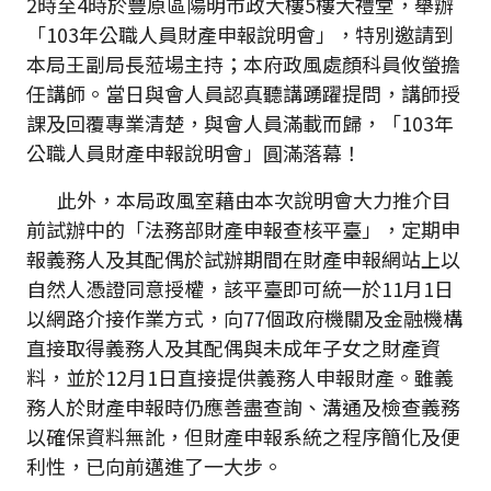
2時至4時於豐原區陽明市政大樓5樓大禮堂，舉辦
「103年公職人員財產申報說明會」，特別邀請到
本局王副局長蒞場主持；本府政風處顏科員攸螢擔
任講師。當日與會人員認真聽講踴躍提問，講師授
課及回覆專業清楚，與會人員滿載而歸，「103年
公職人員財產申報說明會」圓滿落幕！
此外，本局政風室藉由本次說明會大力推介目
前試辦中的「法務部財產申報查核平臺」，定期申
報義務人及其配偶於試辦期間在財產申報網站上以
自然人憑證同意授權，該平臺即可統一於11月1日
以網路介接作業方式，向77個政府機關及金融機構
直接取得義務人及其配偶與未成年子女之財產資
料，並於12月1日直接提供義務人申報財產。雖義
務人於財產申報時仍應善盡查詢、溝通及檢查義務
以確保資料無訛，但財產申報系統之程序簡化及便
利性，已向前邁進了一大步。