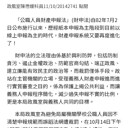
政風室陳懋媛科員
11/10/2014
2741 點閱
「公職人員財產申報法」(財申法)自82年7月2
日公布施行以來，歷經紙本申報為主階段到目前以
線上申報為主的時代，財產申報系統又要再度進化
了！
財申法的立法理由係基於興利防弊，包括防制
貪污、遏止金權政治、防範官商勾結、端正政風、
建立廉能有效民主的政治等，而裁罰僅係手段。故
站在主管機關的立場，受理義務人財產申報進而進
行實質審查之目的，係為保護上揭公共利益，而讓
義務人申報程序簡化，減少過失申報不實的比例，
更是本局政風室與義務人共同的目標。
本局政風室為避免局屬機關學校公職人員因不
清楚申報規範而誤蹈法網遭裁罰，在10月14日下午