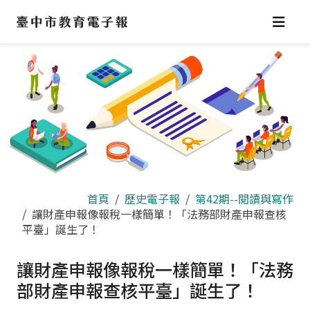
跳
到
主
要
內
容
區
首頁
歷史電子報
第42期--閱讀與寫作
讓財產申報像報稅一樣簡單！「法務部財產申報查核
平臺」誕生了！
讓財產申報像報稅一樣簡單！「法務
部財產申報查核平臺」誕生了！