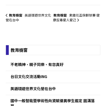
教育櫥窗
英語環遊世界文化
教育櫥窗
紫錐花盃保齡球賽 健
營在台中
康反毒愛人愛己
:::
教育櫥窗
不老精神、親子同樂、有您真好
台日文化交流活動ING
英語環遊世界文化營在台中
國中一般智能暨學術性向資賦優異學生鑑定 圓滿落
幕