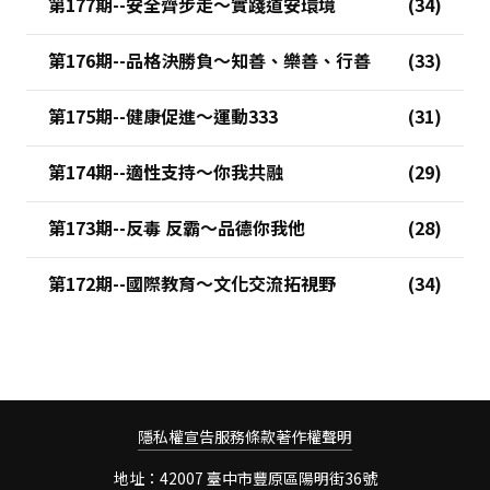
第177期--安全齊步走～實踐道安環境
第176期--品格決勝負～知善、樂善、行善
第175期--健康促進～運動333
第174期--適性支持～你我共融
第173期--反毒 反霸～品德你我他
第172期--國際教育～文化交流拓視野
隱私權宣告
服務條款
著作權聲明
地址：42007 臺中市豐原區陽明街36號