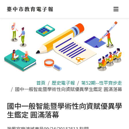
跳
到
主
要
內
容
區
首頁
歷史電子報
第52期--性平齊步走
國中一般智能暨學術性向資賦優異學生鑑定 圓滿落幕
國中一般智能暨學術性向資賦優異學
生鑑定 圓滿落幕
政風室廖鴻城專員
09/24/2015
2513 點閱