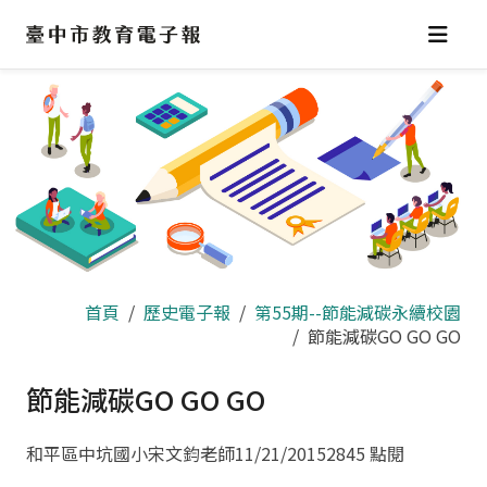
跳
到
主
要
內
容
區
首頁
歷史電子報
第55期--節能減碳永續校園
節能減碳GO GO GO
節能減碳GO GO GO
和平區中坑國小宋文鈞老師
11/21/2015
2845 點閱