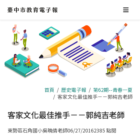
跳
到
主
要
內
容
區
首頁
歷史電子報
第62期--青春一夏
客家文化最佳推手－－郭純吉老師
客家文化最佳推手－－郭純吉老師
東勢區石角國小吳曉倩老師
06/27/2016
2385 點閱