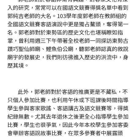
入的研究，常常可以在國語文競賽得獎名單中看到
郭純吉老師的大名。103學年度郭老師在教師組的
全國語文競賽客語演說中更是獨占鰲頭，奪得第一
名。郭老師對於東勢區的歷史文化也堪稱瞭如指
掌，曾利用週三下午帶著全校老師一同探訪東勢古
蹟巧聖仙師廟、鯉魚伯公廟，聽郭老師認真的敘說
廟宇的發展史，我們則彷彿進入歷史的洪流中，身
歷其境。
此外，郭老師對於客語的推廣更是不藏私，不
只個人參加比賽，也利用午休或下班課後時間指導
學生參與客家歌謠、客語講古及語文競賽等，得獎
紀錄無數。尤其去年退休之後更全心指導學生參加
比賽，學生也很爭氣，因此今年本校學生參加客委
會舉辦客語說故事比賽，在眾多參賽者中展露頭