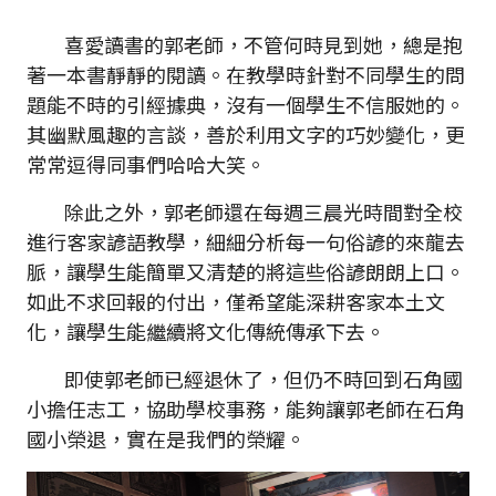
喜愛讀書的郭老師，不管何時見到她，總是抱
著一本書靜靜的閱讀。在教學時針對不同學生的問
題能不時的引經據典，沒有一個學生不信服她的。
其幽默風趣的言談，善於利用文字的巧妙變化，更
常常逗得同事們哈哈大笑。
除此之外，郭老師還在每週三晨光時間對全校
進行客家諺語教學，細細分析每一句俗諺的來龍去
脈，讓學生能簡單又清楚的將這些俗諺朗朗上口。
如此不求回報的付出，僅希望能深耕客家本土文
化，讓學生能繼續將文化傳統傳承下去。
即使郭老師已經退休了，但仍不時回到石角國
小擔任志工，協助學校事務，能夠讓郭老師在石角
國小榮退，實在是我們的榮耀。