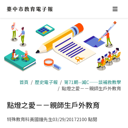
跳
到
主
要
內
容
區
首頁
歷史電子報
第71期--減C——談補救教學
點燈之愛－－親師生戶外教育
點燈之愛－－親師生戶外教育
特殊教育科黃國鐘先生
03/29/2017
2100 點閱