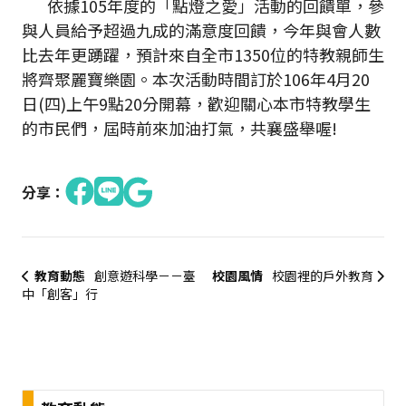
依據105年度的「點燈之愛」活動的回饋單，參
與人員給予超過九成的滿意度回饋，今年與會人數
比去年更踴躍，預計來自全市1350位的特教親師生
將齊聚麗寶樂園。本次活動時間訂於106年4月20
日(四)上午9點20分開幕，歡迎關心本市特教學生
的市民們，屆時前來加油打氣，共襄盛舉喔!
分享：
教育動態
創意遊科學－－臺
校園風情
校園裡的戶外教育
中「創客」行
:::