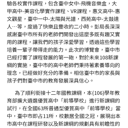
驗各校實作課程，包含臺中女中-飛機音樂盒，大
甲高中-美容化學實作課程、VR課程，惠文高中-惠
文觀星，臺中一中-太陽與光譜，西苑高中-太鼓達
人…等，度過了快樂且豐收的二小時。彭局長深深
感謝臺中市所有的老師們開發出這麼多既有趣又實
用的課程，讓我們的孩子深愛學習，透過這些學習
培養一輩子帶得走的能力。此次的博覽會，臺中市
已經打響了課程發展的第一砲，對於未來108新課
綱的實施，臺中市的高中老師們秉持著素養導向的
理念，已經做好充分的準備。相信臺中市的家長與
孩子們對臺中市的教育發展深具信心。
為了順利銜接十二年國教課綱，本(106)學年教
育部擴大遴選優質高中「前導學校」進行新課綱的
試行，在全國63所普通型優質高中「前導學校」當
中，臺中市即占11所，校數居全國之冠，展現出本
市高中在課程研發以及新課綱的規劃具有前瞻性的