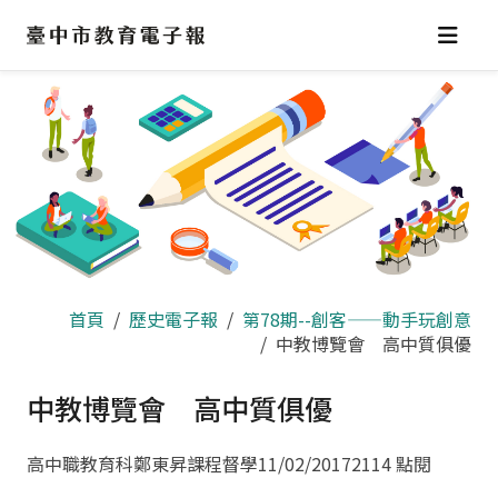
跳
到
主
要
內
容
區
首頁
歷史電子報
第78期--創客——動手玩創意
中教博覽會 高中質俱優
中教博覽會 高中質俱優
高中職教育科鄭東昇課程督學
11/02/2017
2114 點閱