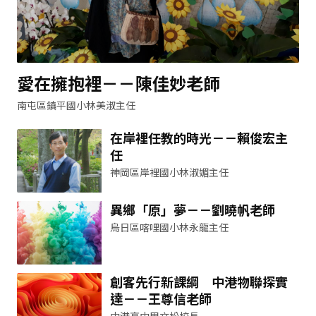
愛在擁抱裡－－陳佳妙老師
南屯區鎮平國小林美淑主任
在岸裡任教的時光－－賴俊宏主
任
神岡區岸裡國小林淑媚主任
異鄉「原」夢－－劉曉帆老師
烏日區喀哩國小林永龍主任
創客先行新課綱 中港物聯探實
達－－王尊信老師