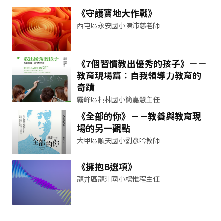
《守護寶地大作戰》
西屯區永安國小陳沛慈老師
《7個習慣教出優秀的孩子》－－
教育現場篇：自我領導力教育的
奇蹟
霧峰區桐林國小簡嘉慧主任
《全部的你》－－教養與教育現
場的另一觀點
大甲區順天國小劉彥吟教師
《擁抱B選項》
龍井區龍津國小楊惟程主任