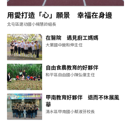
用愛打造「心」願景 幸福在身邊
北屯區建功國小楊慧鈴組長
在醫院 遇見廚工媽媽
大業國中施和伸主任
自由食農教育的好夥伴
和平區自由國小陳弘偉主任
甲南教育好夥伴 退而不休展風
華
清水區甲南國小蔡淑芬校長