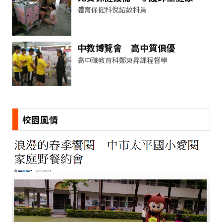
體育保健科倪紹紋科員
中教博覽會 高中質俱優
高中職教育科鄭東昇課程督學
校園風情