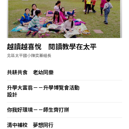
越讀越喜悅 閱讀教學在太平
北區太平國小陳奕蓁組長
共耕共食 老幼同樂
升學大富翁－－升學博覽會活動
設計
你我好環境－－師生齊打拼
清中補校 夢想同行