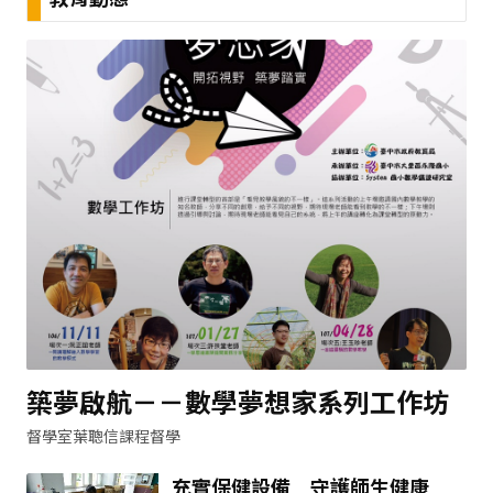
築夢啟航－－數學夢想家系列工作坊
督學室葉聰信課程督學
充實保健設備 守護師生健康