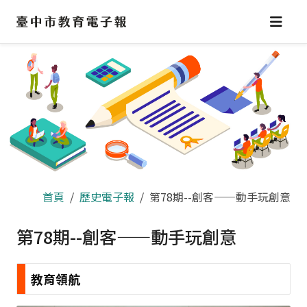
跳
到
主
要
內
容
區
首頁
歷史電子報
第78期--創客——動手玩創意
第78期--創客——動手玩創意
教育領航