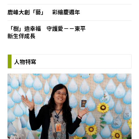
鹿峰大創「藝」 彩繪慶週年
「樹」造幸福 守護愛－－東平
新生伴成長
人物特寫