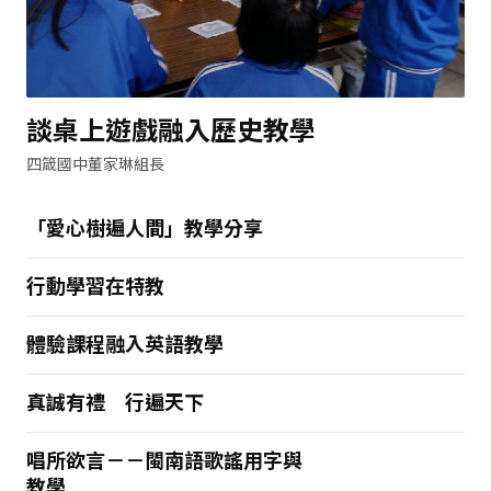
談桌上遊戲融入歷史教學
四箴國中董家琳組長
「愛心樹遍人間」教學分享
行動學習在特教
體驗課程融入英語教學
真誠有禮 行遍天下
唱所欲言－－閩南語歌謠用字與
教學