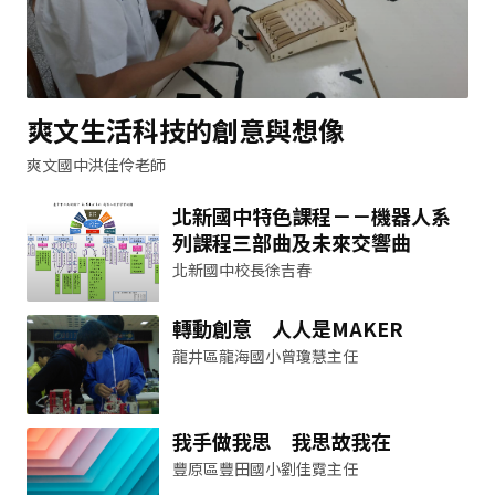
爽文生活科技的創意與想像
爽文國中洪佳伶老師
北新國中特色課程－－機器人系
列課程三部曲及未來交響曲
北新國中校長徐吉春
轉動創意 人人是MAKER
龍井區龍海國小曾瓊慧主任
我手做我思 我思故我在
豐原區豐田國小劉佳霓主任