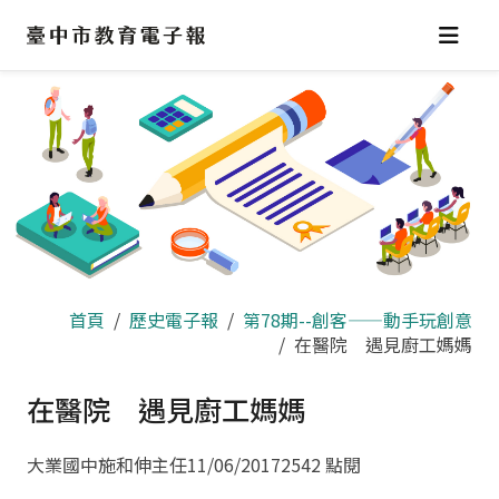
跳
到
主
要
內
容
區
首頁
歷史電子報
第78期--創客——動手玩創意
在醫院 遇見廚工媽媽
在醫院 遇見廚工媽媽
大業國中施和伸主任
11/06/2017
2542 點閱