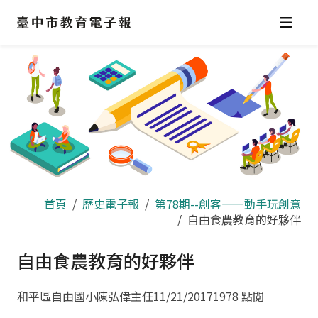
跳
到
主
要
內
容
區
首頁
歷史電子報
第78期--創客——動手玩創意
自由食農教育的好夥伴
自由食農教育的好夥伴
和平區自由國小陳弘偉主任
11/21/2017
1978 點閱