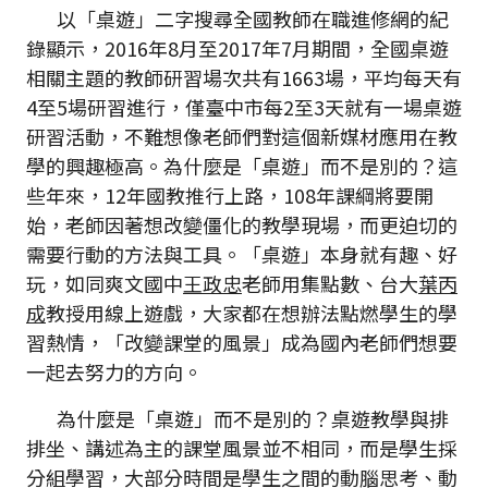
以「桌遊」二字搜尋全國教師在職進修網的紀
錄顯示，2016年8月至2017年7月期間，全國桌遊
相關主題的教師研習場次共有1663場，平均每天有
4至5場研習進行，僅臺中市每2至3天就有一場桌遊
研習活動，不難想像老師們對這個新媒材應用在教
學的興趣極高。為什麼是「桌遊」而不是別的？這
些年來，12年國教推行上路，108年課綱將要開
始，老師因著想改變僵化的教學現場，而更迫切的
需要行動的方法與工具。「桌遊」本身就有趣、好
玩，如同爽文國中
王政忠
老師用集點數、台大
葉丙
成
教授用線上遊戲，大家都在想辦法點燃學生的學
習熱情，「改變課堂的風景」成為國內老師們想要
一起去努力的方向。
為什麼是「桌遊」而不是別的？桌遊教學與排
排坐、講述為主的課堂風景並不相同，而是學生採
分組學習，大部分時間是學生之間的動腦思考、動