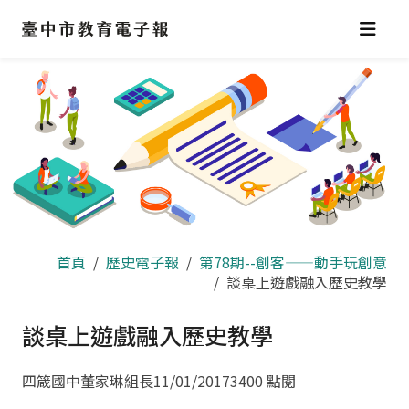
跳
到
主
要
內
容
區
首頁
歷史電子報
第78期--創客——動手玩創意
談桌上遊戲融入歷史教學
談桌上遊戲融入歷史教學
四箴國中董家琳組長
11/01/2017
3400 點閱