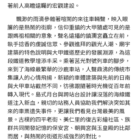
著前人高瞻遠矚的宏觀建設。
飄渺的雨滴參雜著喧鬧的來往車輛聲，映入眼
簾的是熱鬧的街廓，信仰重鎮的大甲隨處可見的是
跟媽祖相關的意象，聲名遠播的鎮瀾宮矗立在前，
執手捻香的虔誠信眾、參觀進拜的觀光人潮、廟宇
建築的特色說明與大甲鐵道歷史的發展淵源，為這
段鐵道教學增添丰采。乘著莒光對號列車的腳步，
來到了海線最繁華的沙鹿車站，人聲鼎沸的傳統市
集讓人的心情飛揚，新穎的車體建築與先前的日南
與大甲車站截然不同，彷彿跟隨著時光機從百年前
轉入現代。島式月台與跨站台設計讓沒落的海線鐵
道注入新血，親切的站務人員協助我們解決突如其
來的車票遺失事件，更讓我們看見台灣最美的風
景。古樸的四平老街、美仁里的復古彩繪社區、族
群共同開發記憶的保安宮、朝興宮與玉皇殿的比鄰
而居，與熱鬧的街道形成強烈的對比。