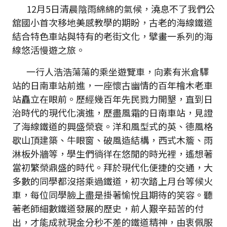
12月5日清晨陰雨綿綿的氣候，澆息不了我們公
舘國小首次移地美感教學的期盼，古老的海線鐵道
結合特色車站與特有的老街文化，擘畫一系列的海
線悠活慢遊之旅。
一行人浩浩蕩蕩的乘坐遊覽車，向素有米倉驛
站的日南車站前進，一座懷古幽情的百年檜木老車
站矗立在眼前。歷經幾百年先民戮力開墾，直到日
治時代的現代化演進，歷盡風霜的日南車站，見證
了海線鐵道的興盛榮衰。洋和風型式的英、德風格
歇山頂建築、牛眼窗、破風造結構，西式木簷、雨
淋板外牆等，學生們徜徉在悠閒的時光裡，遙想著
當初繁榮鼎盛的時代。拜於現代化便捷的交通，大
多數的同學都沒搭乘過鐵道，初次踏上月台等候火
車，每位同學臉上盡是掛著愉悅且期待的笑容。聽
著老師細數鐵道發展的歷史，前人艱辛茹苦的付
出，才能成就現金分秒不差的鐵道精神，由衷佩服