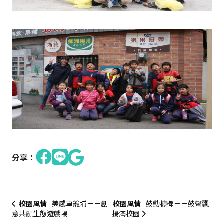
分享：
校園風情
美感車籠埔－－創
校園風情
鼓動槺榔－－鼓聲飄
意共融生態遊戲場
揚滿校園