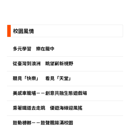
:::
校園風情
多元學習 樂在龍中
從臺灣到澳洲 眺望嶄新視野
聽見「快樂」 看見「天堂」
美感車籠埔－－創意共融生態遊戲場
乘著鐵道去走跳 優遊海線迎風搖
鼓動槺榔－－鼓聲飄揚滿校園