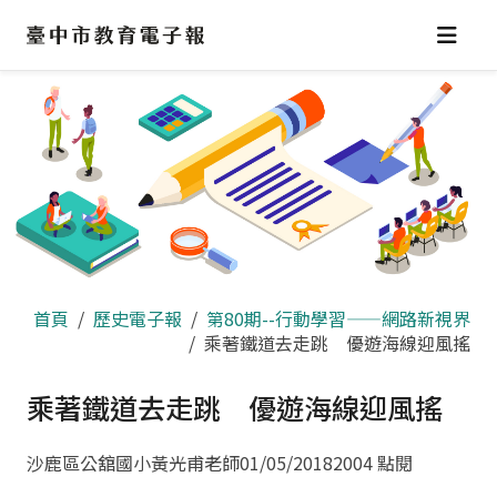
跳
到
主
要
內
容
區
首頁
歷史電子報
第80期--行動學習——網路新視界
乘著鐵道去走跳 優遊海線迎風搖
乘著鐵道去走跳 優遊海線迎風搖
沙鹿區公舘國小黃光甫老師
01/05/2018
2004 點閱