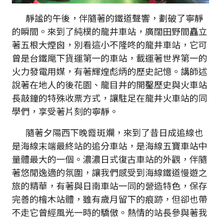
靜謐的午後，伴隨著的鐵道聲響，劃破了寧靜
的瞬間。來到了純樸的龍井車站，廣闊田野間矗立
著五根大煙囪，別看這小不隆咚的龍井車站，它可
曾是台鐵麾下貨運第一的車站，載運著世界第一的
火力發電用媒，有著輝煌彪炳的歷史記憶。講師述
說著在地人的後花園、龍目井的開鑿歷史與火車站
長敲鐘的特殊收票方式，讓駐足在龍井火車站的同
學們，享受著片刻的寧靜。
隨著夕陽西下晚霞斑斕，來到了昔日成追線也
是海線末端最終站的追分車站，是海線五寶車站中
量體最大的一個。濃濃日式復古車站的外觀，伴隨
著悠閒逸適的氛圍，讓我們感受到海線鐵道慢遊之
旅的精華，有著與日南車站一同的營造特色，保存
完善的檜木站體，雖有歲月留下的痕跡，但卻也帶
不走它曾經風光一時的驕傲。熱情的站長參與著我