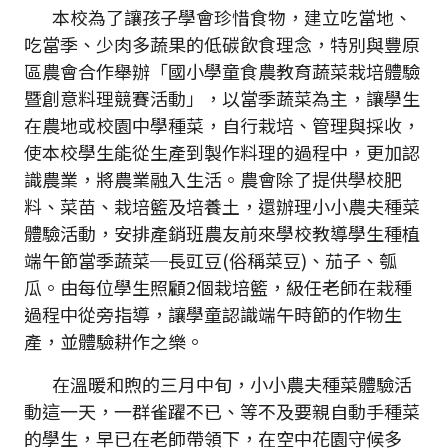
本校為了讓孩子學會珍惜食物，建立吃當地、
吃當季、少肉多蔬果的低碳飲食理念，特別與豐原
區農會合作舉辦「國小學童食農教育蔬菜栽培體驗
暨創意料理競賽活動」，以當季蔬菜為主，讓學生
在農地或校園中學種菜，自行栽培、管理與採收，
使本校學生能從生產到製作料理的過程中，更加認
識農業，將農業融入生活。農會除了提供學校肥
料、菜苗、栽培籃及培養土，還辦理小小農夫種菜
體驗活動，安排產銷班農友前來學校教導學生種植
端午節當季蔬菜─長豇豆(俗稱菜豆)、茄子、瓠
瓜。由每位學生照顧2個栽培籃，級任老師在栽種
過程中從旁指導，讓學童認識端午時節的作物生
產，並體驗耕作之樂。
在溫暖和煦的三月中旬，小小農夫種菜體驗活
動這一天，一群雀躍不已、等不及要親自動手種菜
的學生，早已在老師帶領下，在空中花園守候多