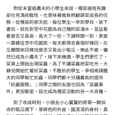
對從未當過農夫的小學生來說，種菜過程有趣
卻也充滿挑戰性，也意味著擔負照顧蔬菜成長的任
務。從種菜的那天起，每位學生一早到學校，放下
書包，就先到空中花園為自己種的菜澆水，並且看
看是否又長高、長大了一些。下課時間一到，更是
一窩蜂往空中花園跑，每天都得去看個好幾回，在
瓜棚間來回尋找是否又長出小瓠瓜，樂此不疲，儼
然已成為小農夫了。接下來幾週，學生們更忙了，
菜葉上開始出現菜蟲，為了不讓菜蟲把菜吃光，大
夥兒開始忙著抓菜蟲，不敢抓的學生，爭相商請膽
大的同學幫忙抓蟲，同學們都十分講義氣的提供
「抓蟲服務」；同學之間的友誼也因為「菜蟲事
件」更加緊密，這也成為種菜活動的另一大收穫。
到了收成時刻，小朋友小心翼翼的將第一顆採
收的瓠瓜摘下，翠綠色的外皮，圓滾滾的身材，真