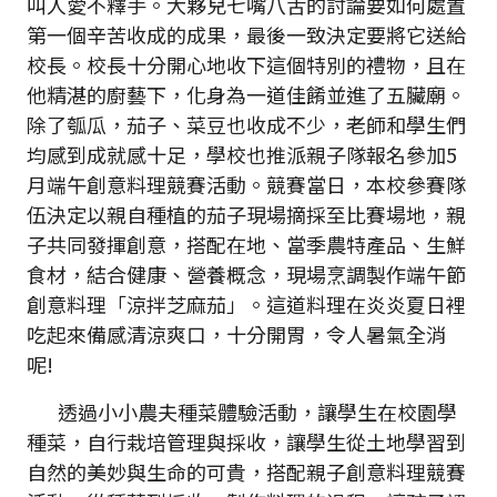
叫人愛不釋手。大夥兒七嘴八舌的討論要如何處置
第一個辛苦收成的成果，最後一致決定要將它送給
校長。校長十分開心地收下這個特別的禮物，且在
他精湛的廚藝下，化身為一道佳餚並進了五臟廟。
除了瓠瓜，茄子、菜豆也收成不少，老師和學生們
均感到成就感十足，學校也推派親子隊報名參加5
月端午創意料理競賽活動。競賽當日，本校參賽隊
伍決定以親自種植的茄子現場摘採至比賽場地，親
子共同發揮創意，搭配在地、當季農特產品、生鮮
食材，結合健康、營養概念，現場烹調製作端午節
創意料理「涼拌芝麻茄」。這道料理在炎炎夏日裡
吃起來備感清涼爽口，十分開胃，令人暑氣全消
呢!
透過小小農夫種菜體驗活動，讓學生在校園學
種菜，自行栽培管理與採收，讓學生從土地學習到
自然的美妙與生命的可貴，搭配親子創意料理競賽