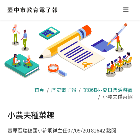
跳
到
主
要
內
容
區
首頁
歷史電子報
第86期--夏日樂活游藝
小農夫種菜趣
小農夫種菜趣
豐原區瑞穗國小許炯祥主任
07/09/2018
1642 點閱