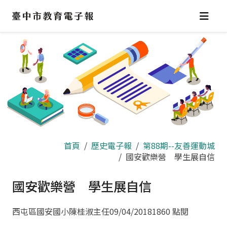
跳
到
主
要
內
容
區
首頁
歷史電子報
第88期--友善運動城
國安歡樂營 學生展自信
國安歡樂營 學生展自信
西屯區國安國小陳桂淑主任
09/04/2018
1860 點閱