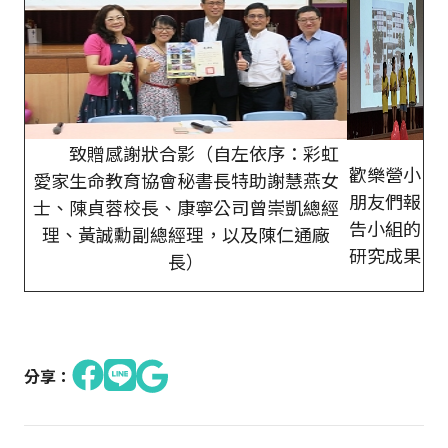
致贈感謝狀合影（自左依序：彩虹
歡樂營小
愛家生命教育協會秘書長特助謝慧燕女
朋友們報
士、陳貞蓉校長、康寧公司曾崇凱總經
告小組的
理、黃誠勳副總經理，以及陳仁通廠
研究成果
長）
分享：