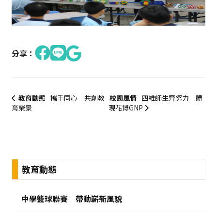
分享：
教育動態
攜手同心 共創教
校園風情
四維師生齊努力 體
育榮景
現花博GNP
:::
教育動態
中學籃球聯賽 帶動嶄新風貌