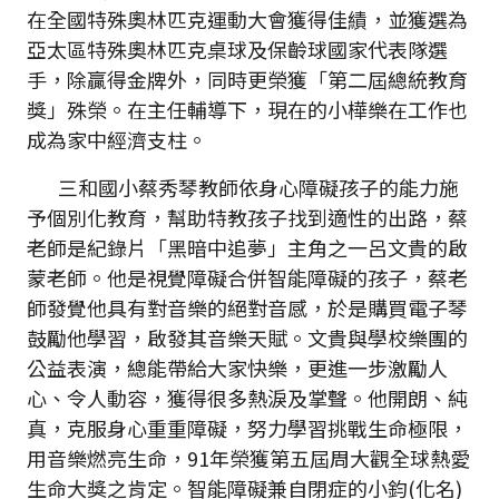
在全國特殊奧林匹克運動大會獲得佳績，並獲選為
亞太區特殊奧林匹克桌球及保齡球國家代表隊選
手，除贏得金牌外，同時更榮獲「第二屆總統教育
獎」殊榮。在主任輔導下，現在的小樺樂在工作也
成為家中經濟支柱。
三和國小蔡秀琴教師依身心障礙孩子的能力施
予個別化教育，幫助特教孩子找到適性的出路，蔡
老師是紀錄片「黑暗中追夢」主角之一呂文貴的啟
蒙老師。他是視覺障礙合併智能障礙的孩子，蔡老
師發覺他具有對音樂的絕對音感，於是購買電子琴
鼓勵他學習，啟發其音樂天賦。文貴與學校樂團的
公益表演，總能帶給大家快樂，更進一步激勵人
心、令人動容，獲得很多熱淚及掌聲。他開朗、純
真，克服身心重重障礙，努力學習挑戰生命極限，
用音樂燃亮生命，91年榮獲第五屆周大觀全球熱愛
生命大獎之肯定。智能障礙兼自閉症的小鈞(化名)