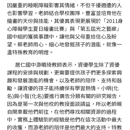
因嚴重的睡眠障礙影響其情緒，不但干擾週遭的人
也影響學習，老師結合學校團隊，豐富並培育他在
繪畫的天份與技能，其優異表現更展現於「2011身
心障礙學生夏日繪畫比賽」與「第五屆光之藝廊」
國中組的獲獎事蹟中，讓他與父母重拾信心及盼
望。蔡老師用心、細心地發掘孩子的潛能，就像一
盞特殊教育的明燈。
居仁國中游曉琦教師表示，資優學生除了資優
課程的安排與規劃，更需要提供孩子們更多探索興
趣和發展潛能的機會，以及老師的陪伴、支持和鼓
勵，讓資優的孩子能持續保有學習熱情。小明(化
名)與小智(化名)要進行廣告分類有關的研究報告，
因為是第一次與他校的教授面談請益，所以老師親
自開車載他們前往，在他們尋找相關資源的過程
中，實務上體驗到的經驗是他們在這次活動中最大
的收獲，而游老師的陪伴是他們最大的支持。特教