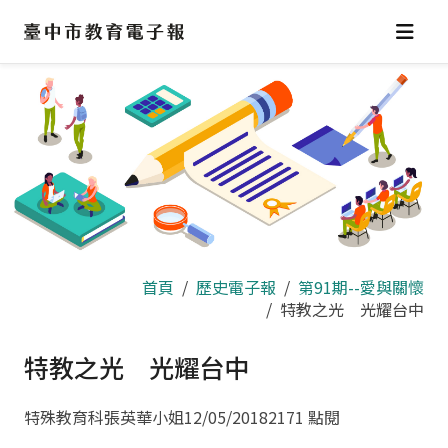
跳
到
主
要
內
容
區
首頁
歷史電子報
第91期--愛與關懷
特教之光 光耀台中
特教之光 光耀台中
特殊教育科張英華小姐
12/05/2018
2171 點閱