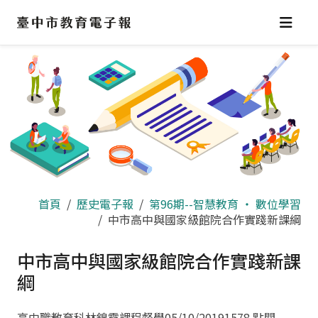
跳
到
主
要
內
容
區
首頁
歷史電子報
第96期--智慧教育 ‧ 數位學習
中市高中與國家級館院合作實踐新課綱
中市高中與國家級館院合作實踐新課
綱
高中職教育科林錦霞課程督學
05/10/2019
1578 點閱