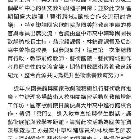
個學科中心的研究教師與種子團隊；並於此次研習
期間盛大辦理「藝術跨域
館校合作交流研討會
&
議」，特別邀請國家歌劇院與國美館教育推廣的長
官與專員出席交流，會議由臺中市高中輔導團團長
歐靜瑜校長主持，翁宗毅課督、林錦霞課督及后綜
高中曾祿喜校長一同參與研討，這是第一次集結教
育行政、教學前線教師、藝術館院、藝術跨域創作
者具歷史性的交流會議，期待開啟藝術素養教育新
紀元，整合資源共同為提升藝術素養教育努力。
近年來國美館與國家歌劇院積極進行藝術教育推
廣，並辦理多場藝術入校相關講習活動與教師增能
工作坊，國家歌劇院日前便與大甲高中進行館校合
作，帶領「雲門2」進入教室直接與學生對話，讓
藝術展館與教學零距離。籌辦此次活動為國美館資
深導覽志工亦是高中學科輔導員的林秋萍老師表
示，深刻體會到藝術館院的資源龐大，能提供教師