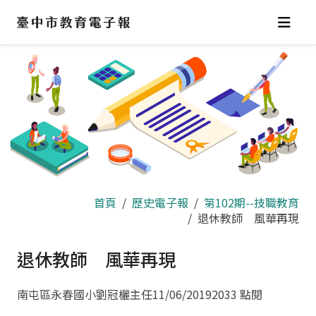
跳
到
主
要
內
容
區
首頁
歷史電子報
第102期--技職教育
退休教師 風華再現
退休教師 風華再現
南屯區永春國小劉冠欐主任
11/06/2019
2033 點閱