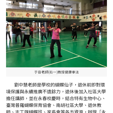
于容老師(右一)教授健康拳法
劉中慧老師是學校的蝴蝶仙子，退休前即對環
境保護與永續推廣不遺餘力，退休後加入社區大學
擔任講師，並在永春校慶時，結合特有生物中心、
臺灣普羅蝴蝶保育協會、南胡社區大學、退休教
師、志工隊蝴蝶班、家長會等各方資源，辦理「永