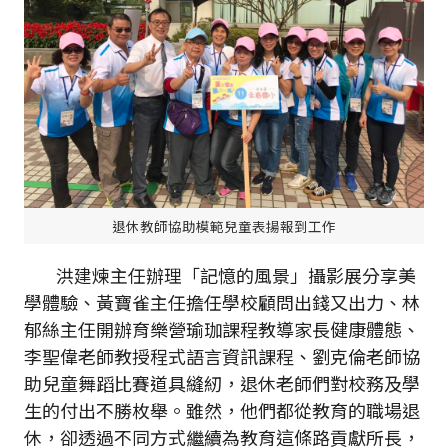
退休教師協助模範兒童表揚報到工作
洪建煉主任辦理「記憶的風景」攝影展分享美
學體驗、黃寶雀主任擔任學校顧問出錢又出力、林
郁絲主任開辦育樂營瑜珈課程教導家長健康體態、
李聖偉老師教授程式語言資訊課程、劉克倫老師協
助兒童舞蹈比賽道具縫紉，退休老師們對校務及學
生的付出不勝枚舉。雖然，他們都從教育的職場退
休，卻透過不同方式繼續為教育這條路貢獻所長，