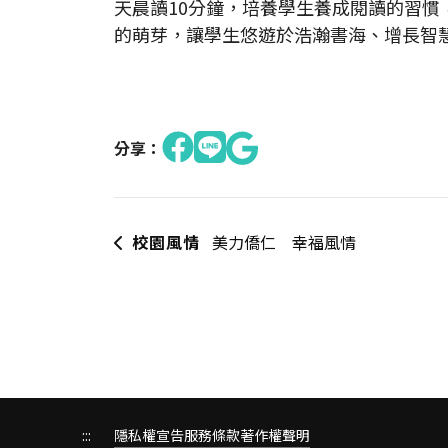
天晨讀10分鐘，培養學生養成閱讀的習
的萌芽，讓學生悠遊於浩瀚書海、增長智
分享：
校園風情
美力僑仁 幸福風情
:::
隱私權宣告
服務條款
著作權聲明