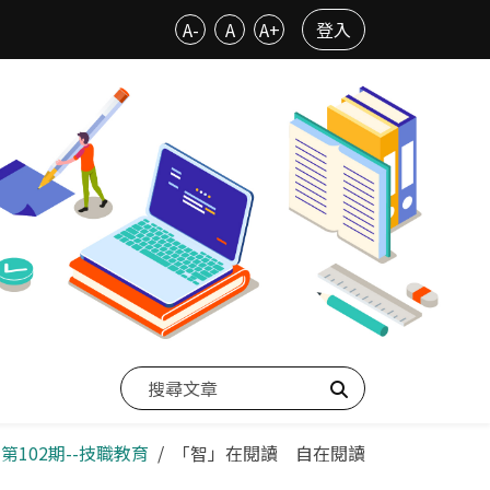
A-
A
A+
登入
搜尋
第102期--技職教育
「智」在閱讀 自在閱讀