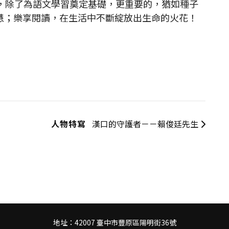
慣，除了為語文學習奠定基礎，更重要的，猶如種子
慧；樂享閱讀，在生活中不斷綻放出生命的火花！
人物特寫
漢口的守護者－－賴俊廷先生
地址：42007 臺中市豐原區陽明街36號