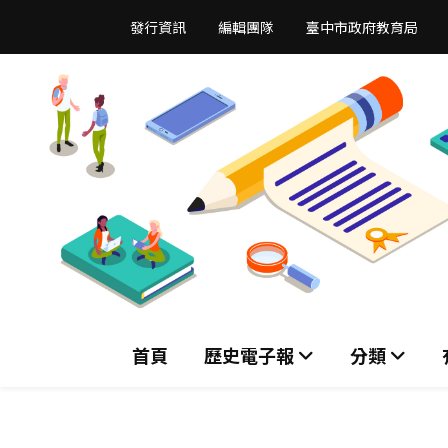
跳
發行資訊
編輯團隊
臺中市政府教育局
到
主
要
內
容
區
首頁
歷史電子報
分類