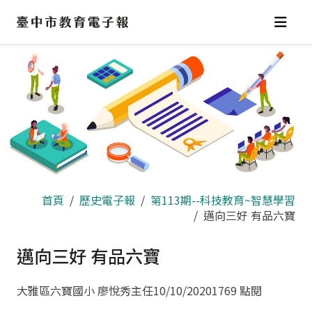
跳
到
主
要
內
容
區
首頁
歷史電子報
第113期--科技教育~智慧學習
邁向三好 有品六寶
邁向三好 有品六寶
大雅區六寶國小 廖悅秀主任
10/10/2020
1769 點閱