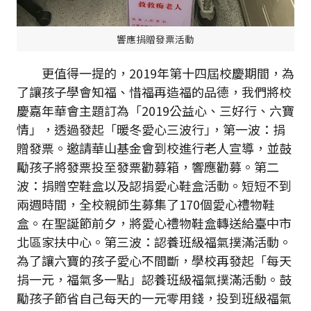
響應捐贈發票活動
更值得一提的，2019年第十四屆校慶期間，為
了讓孩子學會知福、惜福再造福的品德，我們將校
慶嘉年華會主題訂為「2019公益心、三好行、六寶
情」，透過發起「暖冬愛心三波行｣，第一波：捐
贈發票。邀請華山基金會到校進行老人宣導，並鼓
勵孩子將發票投至發票勸募箱，響應勸募。第二
波：捐贈空鞋盒以及認捐愛心鞋盒活動。短短不到
兩週時間，全校親師生募集了170個愛心禮物鞋
盒。在聖誕節前夕，將愛心禮物鞋盒轉送給臺中市
北區家扶中心。第三波：認養班級福氣撲滿活動。
為了讓六寶的孩子愛心不間斷，學校再發起「每天
捐一元，福氣多一點」認養班級福氣撲滿活動。鼓
勵孩子節省自己每天的一元零用錢，投到班級福氣