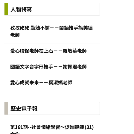
:
人物特寫
孜孜矻矻 勤勉不懈－－閩語推手熊美德
老師
愛心環保老師在上石－－羅敏華老師
國語文字音字形推手－－謝佩君老師
愛心成就未來－－葉淑嫣老師
歷史電子報
第181期--社會情緒學習～促進親師
合作