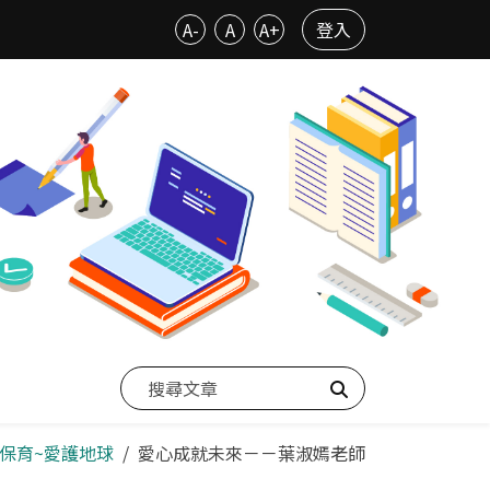
A-
A
A+
登入
搜尋
境保育~愛護地球
愛心成就未來－－葉淑嫣老師