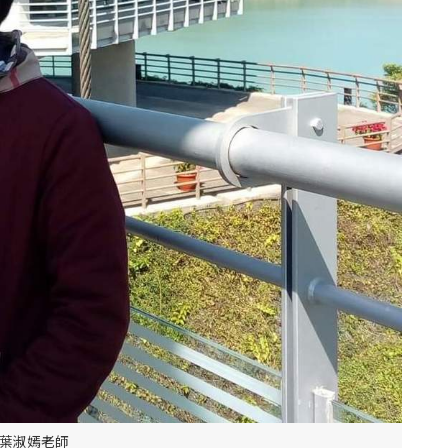
葉淑嫣老師