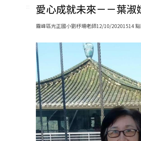
愛心成就未來－－葉淑
:::
霧峰區光正國小劉杼珊老師
12/10/2020
1514 