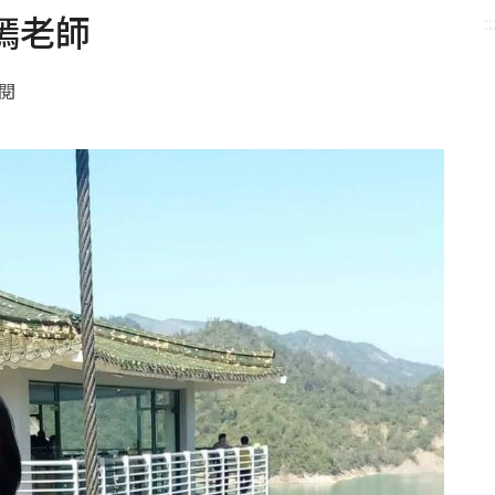
嫣老師
::
點閱