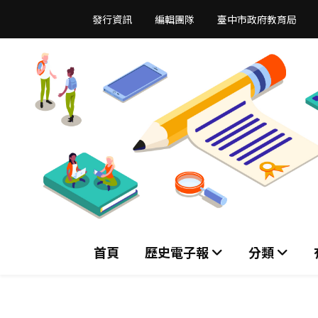
跳
發行資訊
編輯團隊
臺中市政府教育局
到
主
要
內
容
區
首頁
歷史電子報
分類