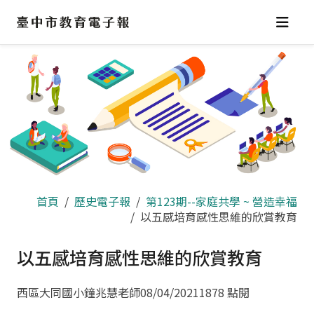
跳
到
主
要
內
容
區
首頁
歷史電子報
第123期--家庭共學 ~ 營造幸福
以五感培育感性思維的欣賞教育
以五感培育感性思維的欣賞教育
西區大同國小鐘兆慧老師
08/04/2021
1878 點閱