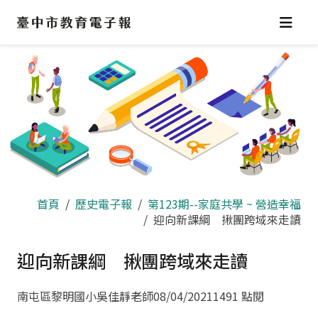
跳
到
主
要
內
容
區
首頁
歷史電子報
第123期--家庭共學 ~ 營造幸福
迎向新課綱 揪團跨域來走讀
迎向新課綱 揪團跨域來走讀
南屯區黎明國小吳佳靜老師
08/04/2021
1491 點閱