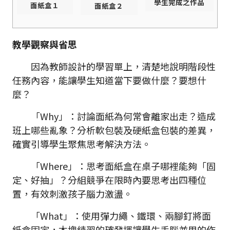
學生完成之作品
面紙盒１
面紙盒２
教學觀察與省思
因為教師設計的學習單上，清楚地說明階段性
任務內容，能讓學生知道當下要做什麼？要想什
麼？
「Why」：討論面紙為何常會離家出走？造成
班上哪些亂象？分析軟包裝及硬紙盒包裝的差異，
確實引導學生聚焦思考解決方法。
「Where」：思考面紙盒在桌子哪裡能夠「固
定、好抽」？分組競爭在限時內要思考出四種位
置，有效刺激孩子腦力激盪。
「What」：使用彈力繩、鐵環、兩腳釘將面
紙盒固定，木塊練習的確發揮讓學生手腦並用的作