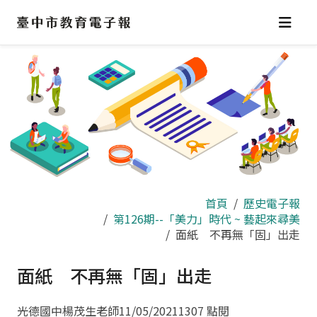
跳
到
主
要
內
容
區
首頁
歷史電子報
第126期--「美力」時代 ~ 藝起來尋美
面紙 不再無「固」出走
面紙 不再無「固」出走
光德國中楊茂生老師
11/05/2021
1307 點閱