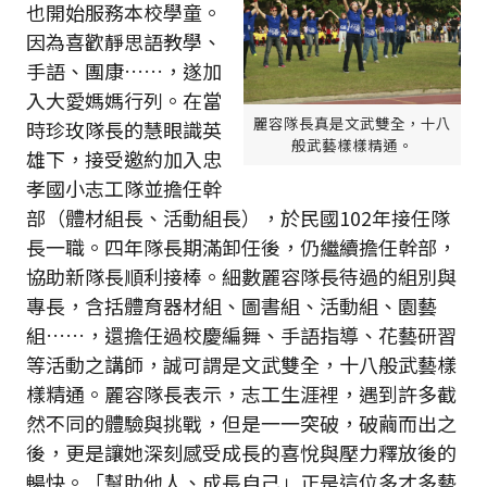
也開始服務本校學童。
因為喜歡靜思語教學、
手語、團康……，遂加
入大愛媽媽行列。在當
麗容隊長真是文武雙全，十八
時珍玫隊長的慧眼識英
般武藝樣樣精通。
雄下，接受邀約加入忠
孝國小志工隊並擔任幹
部（體材組長、活動組長），於民國102年接任隊
長一職。四年隊長期滿卸任後，仍繼續擔任幹部，
協助新隊長順利接棒。細數麗容隊長待過的組別與
專長，含括體育器材組、圖書組、活動組、園藝
組……，還擔任過校慶編舞、手語指導、花藝研習
等活動之講師，誠可謂是文武雙全，十八般武藝樣
樣精通。麗容隊長表示，志工生涯裡，遇到許多截
然不同的體驗與挑戰，但是一一突破，破繭而出之
後，更是讓她深刻感受成長的喜悅與壓力釋放後的
暢快。「幫助他人、成長自己」正是這位多才多藝