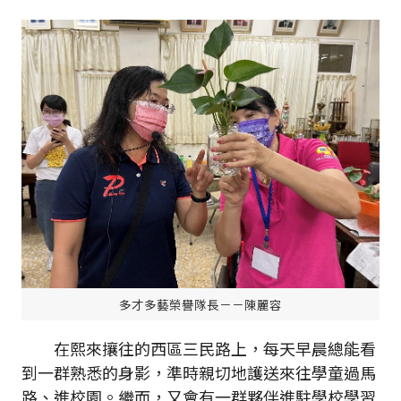
多才多藝榮譽隊長－－陳麗容
在熙來攘往的西區三民路上，每天早晨總能看
到一群熟悉的身影，準時親切地護送來往學童過馬
路、進校園。繼而，又會有一群夥伴進駐學校學習