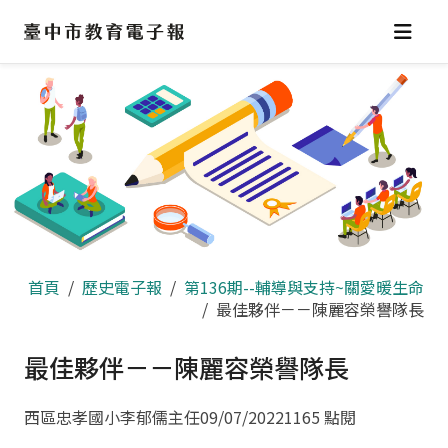
跳
到
主
要
內
容
區
首頁
歷史電子報
第136期--輔導與支持~關愛暖生命
最佳夥伴－－陳麗容榮譽隊長
最佳夥伴－－陳麗容榮譽隊長
西區忠孝國小李郁儒主任
09/07/2022
1165 點閱