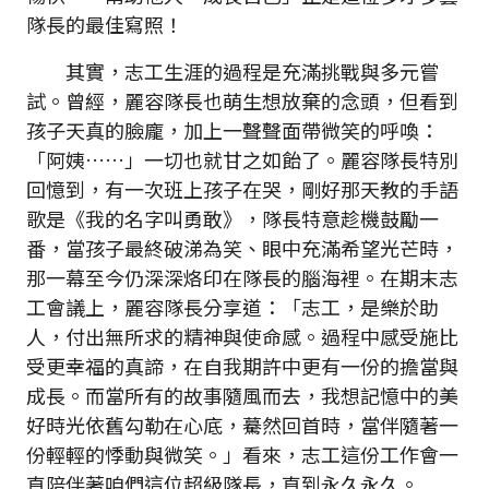
隊長的最佳寫照！
其實，志工生涯的過程是充滿挑戰與多元嘗
試。曾經，麗容隊長也萌生想放棄的念頭，但看到
孩子天真的臉龐，加上一聲聲面帶微笑的呼喚：
「阿姨……」一切也就甘之如飴了。麗容隊長特別
回憶到，有一次班上孩子在哭，剛好那天教的手語
歌是《我的名字叫勇敢》，隊長特意趁機鼓勵一
番，當孩子最終破涕為笑、眼中充滿希望光芒時，
那一幕至今仍深深烙印在隊長的腦海裡。在期末志
工會議上，麗容隊長分享道：「志工，是樂於助
人，付出無所求的精神與使命感。過程中感受施比
受更幸福的真諦，在自我期許中更有一份的擔當與
成長。而當所有的故事隨風而去，我想記憶中的美
好時光依舊勾勒在心底，驀然回首時，當伴隨著一
份輕輕的悸動與微笑。」看來，志工這份工作會一
直陪伴著咱們這位超級隊長，直到永久永久。