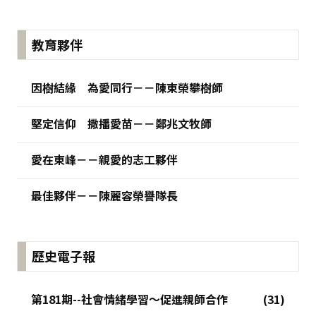
:::
教育夥伴
因樹結緣 為愛同行－－陳東榮攀樹師
堅定信仰 撒播愛苗－－鄭兆文牧師
愛在東峰－－親愛的志工夥伴
最佳夥伴－－陳麗容榮譽隊長
歷史電子報
第181期--社會情緒學習～促進親師合作