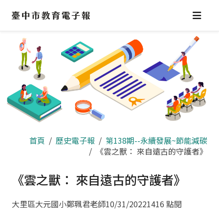
跳
到
主
要
內
容
區
首頁
歷史電子報
第138期--永續發展~節能減碳
《雲之獸： 來自遠古的守護者》
《雲之獸： 來自遠古的守護者》
大里區大元國小鄭珮君老師
10/31/2022
1416 點閱