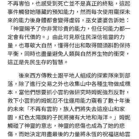
不再害怕，也感受到死亡並不是真正的終點，這起
事件觸發她隱藏的預知能力，然而每次使用窺探未
來的能力後身體都會變得虛弱，巫女婆婆告訴她：
「神靈賜予了你非常珍貴的能力，但任何能力都一
定會有代價的。」由此可見原住民深信祖靈的力
量，也尊敬大自然，懂得付出和取得間須斟酌保持
平衡，同時也盡量避免人類與自然界生物的衝突，
這正是先民生存的智慧。
後來西方傳教士跟平地人組成的探索隊來到部
落，除了進行交易之外也收集山中各種生物做成標
本，當他們想要抓小雲豹做研究時姆妮強烈反對，
救下小雲豹的姆妮忍不住運用能力窺看了數十年後
的未來「不再有雲豹，族人們將失去這座山和家
園，紅色太陽旗的子民將擁有大地和海洋。」姆妮
觸碰了神靈的意志，神靈的悲傷也成為了她的悲
傷，而她決定用盡最後的力量將永恆的祝福送給雲