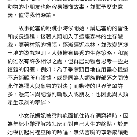
動物的小朋友也能容易讀懂故事，並賦予歷史意
義，值得我們深讀。
故事從雲豹跳跳小時候開始，講述雲豹的習性
和成長過程，接著人類加入了這座森林的生存遊
戲，隨著村落的擴張，逐漸逼近森林，並改變這塊
土地的遊戲規則。人類擁有優秀的生存策略，和雲
豹雖然有許多相似之處，但群居動物會思考一些更
複雜的問題，例如：為了爭奪頭目地位用盡心機還
不忘銷毀所有證據，或是同為人類族群部落之間彼
此作為獵人與獵物的對決；而動物的世界簡單許
多，憑氣味與記憶判斷敵人或朋友，也因此與人類
產生深刻的牽絆。
小女孩姆妮被雲豹疤面抓住待在洞窟裡時，因
為年紀小難理解該怎麼面對自己人生的終點，於是
她模仿起村裡巫師的吟唱，無法言喻的寧靜感讓她