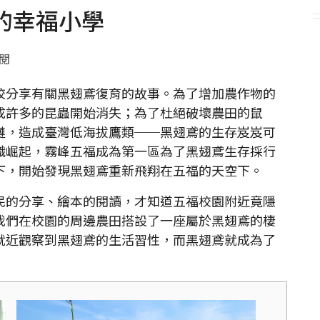
的幸福小學
::
點閱
分享有關黑翅鳶復育的故事。為了增加農作物的
成許多的昆蟲開始消失；為了杜絕破壞農田的鼠
鏈，造成臺灣低海拔鷹類──黑翅鳶的生存岌岌可
識崛起，霧峰五福成為第一區為了黑翅鳶生存採行
下，開始發現黑翅鳶重新飛翔在五福的天空下。
的分享、繪本的閱讀，才知道五福校園附近竟隱
我們在校園的周邊農田搭設了一座屬於黑翅鳶的棲
就近觀察到黑翅鳶的生活習性，而黑翅鳶就成為了