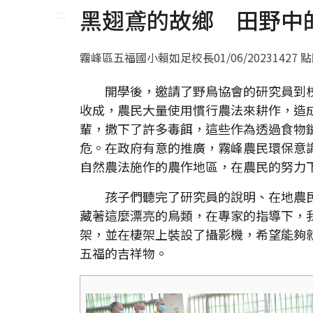
黑翅鳶的故鄉 田野中
:::
霧峰區五福國小賴如足校長
01/06/2023
1427 
開學後，邀請了野鳥協會的研究員到校
收成，農民大量使用慣行農法來耕作，造
輩，撒下了許多毒餌，這些作為透過食物
危。在政府有意的推廣，霧峰農民環保意
自然農法施作的農作地區，在農民的努力
孩子們聽完了研究員的說明、在地農民
藏著這麼漂亮的鳥類，在專家的指導下，
架，並在棲架上裝設了攝影機，希望能夠
五福的吉祥物。