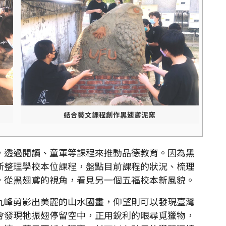
結合藝文課程創作黑翅鳶泥窯
透過閱讀、童軍等課程來推動品德教育。因為黑
新整理學校本位課程，盤點目前課程的狀況、梳理
，從黑翅鳶的視角，看見另一個五福校本新風貌。
峰剪影出美麗的山水國畫，仰望則可以發現臺灣
會發現牠振翅停留空中，正用銳利的眼尋覓獵物，