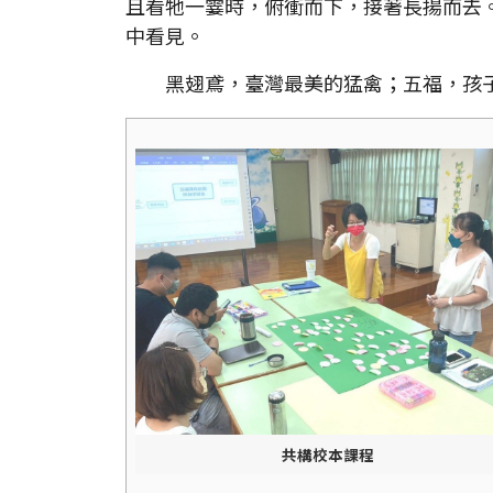
且看牠一霎時，俯衝而下，接著長揚而去
中看見。
黑翅鳶，臺灣最美的猛禽；五福，孩子
共構校本課程