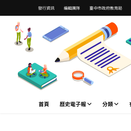
跳
發行資訊
編輯團隊
臺中市政府教育局
到
主
要
內
容
區
首頁
歷史電子報
分類