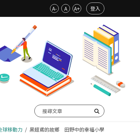
A-
A
A+
登入
搜尋
養全球移動力
黑翅鳶的故鄉 田野中的幸福小學