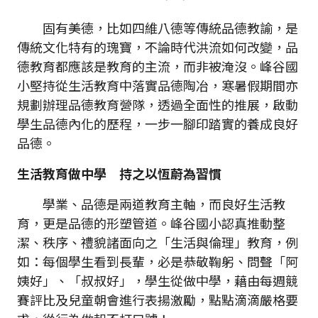
固有美德，比如四維八德等傳統品德教諭，是
傳統文化特有的瑰寶，不論時代洪流如何改變，品
德教育都應該是教育的主流，而非被淹沒。峰谷國
小堅持從生活教育中落實品德陶冶，寒暑假期間亦
規劃辦理品德教育營隊，透過全面性的推展，啟動
學生品德內化的歷程，一步一腳印踏實的養成良好
品德。
生活教育做中學 持之以恆蔚為習慣
學業、品德是兩道教育主軸，而良好生活教
育，更是品德的形塑管道。峰谷國小認真推動整
潔、秩序、禮貌諸面向之「生活與倫理」教育，例
如：每個學生看到長輩，必是恭敬鞠躬、問聲「阿
姨好」、「叔叔好」，學生從做中學，藉由每週競
賽評比及兒童朝會進行表揚激勵，點點滴滴嚴格要