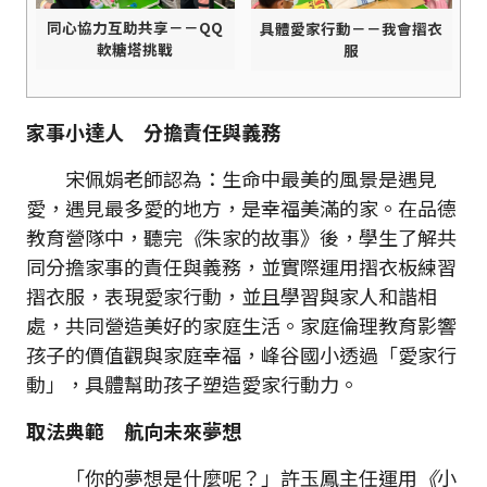
同心協力互助共享－－QQ
具體愛家行動－－我會摺衣
軟糖塔挑戰
服
家事小達人 分擔責任與義務
宋佩娟老師認為：生命中最美的風景是遇見
愛，遇見最多愛的地方，是幸福美滿的家。在品德
教育營隊中，聽完
《
朱家的故事》後，學生了解共
同分擔家事的責任與義務，並實際運用摺衣板練習
摺衣服，表現愛家行動，並且學習與家人和諧相
處，共同營造美好的家庭生活。家庭倫理教育影響
孩子的價值觀與家庭幸福，峰谷國小透過「愛家行
動」，具體幫助孩子塑造愛家行動力。
取法典範 航向未來夢想
「你的夢想是什麼呢？」許玉鳳主任運用
《
小