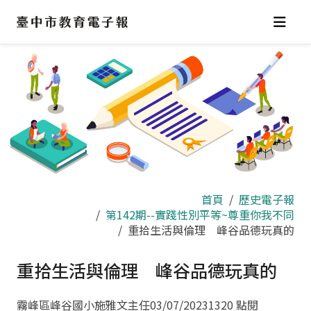
跳
到
主
要
內
容
區
首頁
歷史電子報
第142期--實踐性別平等~尊重你我不同
重拾生活與倫理 峰谷品德玩真的
重拾生活與倫理 峰谷品德玩真的
霧峰區峰谷國小施雅文主任
03/07/2023
1320 點閱