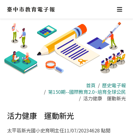
跳
到
主
要
內
容
區
首頁
歷史電子報
第150期--國際教育2.0~培育全球公民
活力健康 運動新光
活力健康 運動新光
太平區新光國小史育明主任
11/07/2023
4628 點閱