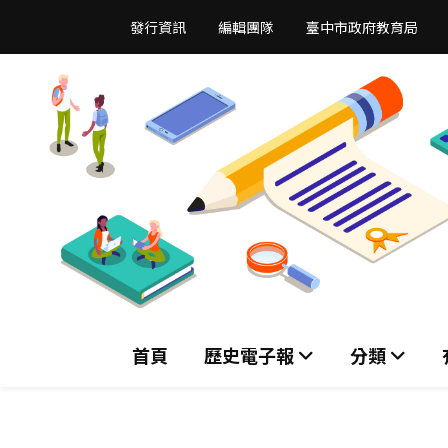
跳
發行資訊
編輯團隊
臺中市政府教育局
到
主
要
內
容
區
首頁
歷史電子報
分類