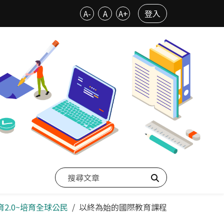
A-
A
A+
登入
搜尋
育2.0~培育全球公民
以終為始的國際教育課程