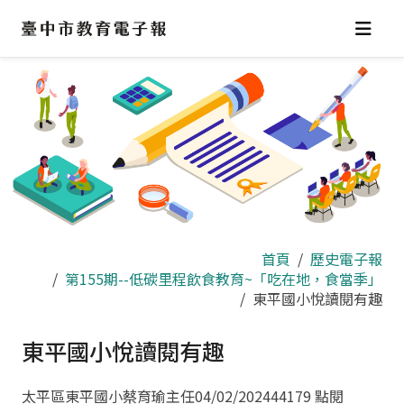
跳
到
主
要
內
容
區
首頁
歷史電子報
第155期--低碳里程飲食教育~「吃在地，食當季」
東平國小悅讀閱有趣
東平國小悅讀閱有趣
太平區東平國小蔡育瑜主任
04/02/2024
44179 點閱