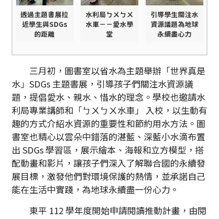
透過主題書展拉
水利局ㄅㄨㄅㄨ
引導學生關注水
近學生與SDGs
水車－－愛水學
資源議題為地球
的距離
堂
永續盡心力
三月初，圖書室以省水為主題舉辦「世界真是
水」SDGs 主題書展，引導孩子們關注水資源議
題，提倡愛水、親水、惜水的理念。學校也邀請水
利局專業講師和「ㄅㄨㄅㄨ水車」 入校，以生動有
趣的方式介紹水資源的重要性和節約用水方法。圖
書室也精心以雲朵中錯落的湛藍、深藍小水滴布置
出 SDGs 學習區，展示繪本、海報和立方模型，搭
配動畫和影片，讓孩子們深入了解聯合國的永續發
展目標，激發他們對環境保護的熱情，並承諾自己
能在生活中實踐，為地球永續盡一份心力。
東平 112 學年度開始申請閱讀推動計畫，由閱