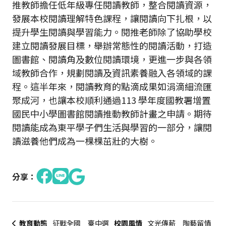
推教師擔任低年級專任閱讀教師，整合閱讀資源，
發展本校閱讀理解特色課程，讓閱讀向下扎根，以
提升學生閱讀與學習能力。閱推老師除了協助學校
建立閱讀發展目標，舉辦常態性的閱讀活動，打造
圖書館、閱讀角及數位閱讀環境，更進一步與各領
域教師合作，規劃閱讀及資訊素養融入各領域的課
程。這半年來，閱讀教育的點滴成果如涓滴細流匯
聚成河，也讓本校順利通過113 學年度國教署增置
國民中小學圖書館閱讀推動教師計畫之申請。期待
閱讀能成為東平學子們生活與學習的一部分，讓閱
讀滋養他們成為一棵棵茁壯的大樹。
分享：
教育動態
征戰全國 臺中選
校園風情
文光傳薪 陶藝留情