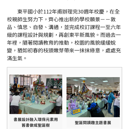
東平國小於112年甫辦理完30週年校慶，在全
校親師生努力下，齊心推出新的學校願景－－敦
品、慎思、自發、溝通，並完成校訂課程一至六年
級的課程設計與規劃，再創東平新風貌。而過去一
年裡，隨著閱讀教育的推動，校園的風貌緩緩蛻
變，猶如初春的枝頭嫩芽帶來一抹抹綠意，處處充
滿生氣。
書展設計融入環保元素用
聖誕閱讀趣主題書展
舊書做成聖誕樹