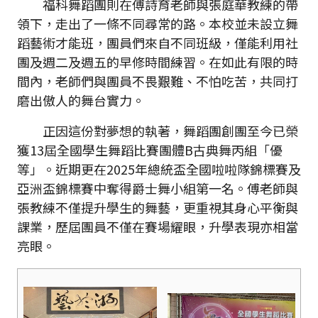
福科舞蹈團則在傅詩育老師與張庭華教練的帶
領下，走出了一條不同尋常的路。本校並未設立舞
蹈藝術才能班，團員們來自不同班級，僅能利用社
團及週二及週五的早修時間練習。在如此有限的時
間內，老師們與團員不畏艱難、不怕吃苦，共同打
磨出傲人的舞台實力。
正因這份對夢想的執著，舞蹈團創團至今已榮
獲13屆全國學生舞蹈比賽團體B古典舞丙組「優
等」。近期更在2025年總統盃全國啦啦隊錦標賽及
亞洲盃錦標賽中奪得爵士舞小組第一名。傅老師與
張教練不僅提升學生的舞藝，更重視其身心平衡與
課業，歷屆團員不僅在賽場耀眼，升學表現亦相當
亮眼。