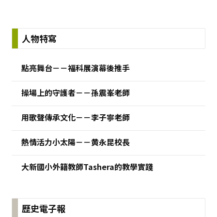
:::
人物特寫
點亮舞台－－福科展演幕後推手
操場上的守護者－－孫震峯老師
用歌聲傳承文化－－李子寧老師
熱情活力小太陽－－黄永昆校長
大新國小外籍教師Tashera的教學實踐
歷史電子報