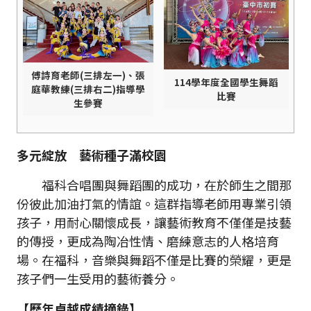
傅詩育老師(三排左一)、張
114學年度全國學生舞蹈
庭華教練(三排右二)指導學
比賽
生參賽
多元綻放 藝術種子滿校園
福科合唱團與舞蹈團的成功，在於師生之間那
份彼此加油打氣的情誼。這群指導老師用專業引領
孩子，用耐心關懷成長，讓藝術教育不僅僅是技藝
的傳授，更成為陶冶性情、磨練意志的人格培育
場。在福科，音樂與舞蹈不僅是比賽的榮耀，更是
孩子們一生受用的藝術養分。
【歷年卓越成績摘錄】