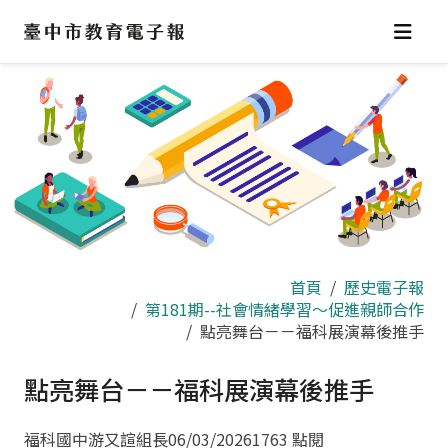
跳
到
主
要
內
容
區
首頁
歷史電子報
第181期--社會情緒學習～促進親師合作
點亮舞台－－福科展演幕後推手
點亮舞台－－福科展演幕後推手
福科國中游又諠組長
06/03/2026
1763 點閱