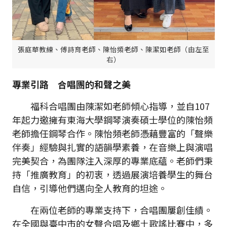
張庭華教練、傅詩育老師、陳怡頻老師、陳潔如老師（由左至
右）
專業引路 合唱團的和聲之美
福科合唱團由陳潔如老師傾心指導，並自107
年起力邀擁有東海大學鋼琴演奏碩士學位的陳怡頻
老師擔任鋼琴合作。陳怡頻老師憑藉豐富的「聲樂
伴奏」經驗與扎實的語韻學素養，在音樂上與演唱
完美契合，為團隊注入深厚的專業底蘊。老師們秉
持「推廣教育」的初衷，透過展演培養學生的舞台
自信，引導他們邁向全人教育的坦途。
在兩位老師的專業支持下，合唱團屢創佳績。
在全國與臺中市的女聲合唱及鄉土歌謠比賽中，多