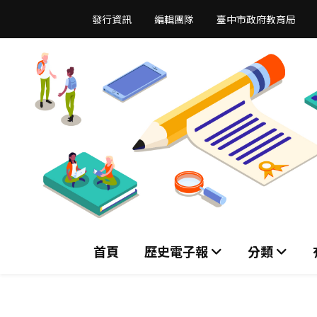
跳
發行資訊
編輯團隊
臺中市政府教育局
到
主
要
內
容
區
首頁
歷史電子報
分類