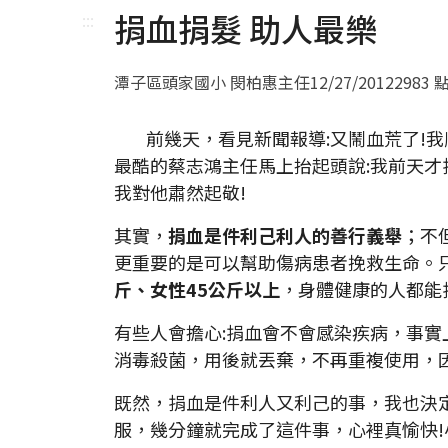
捐血捐髮 助人最樂
:::
潭子區頭家國小 閔柏惠主任
12/27/2012
2983 
前幾天，看見新聞報導:又鬧血荒了!我
最酷的蔡志鴻主任馬上抬起頭說:我前天才
我對他肅然起敬!
其實，
捐血是件利己利人的善行義舉
；不
更重要的是可以幫助傷病患者挽救生命。
斤、女性
45
公斤以上
，身體健康的人都能
有些人會擔心:捐血會不會感染疾病，事
消毒殺菌，用後就丟棄，不再重複使用，
既然，捐血是件利人又利己的事，我也決
服，幾分鐘就完成了這件事，心裡真愉快!