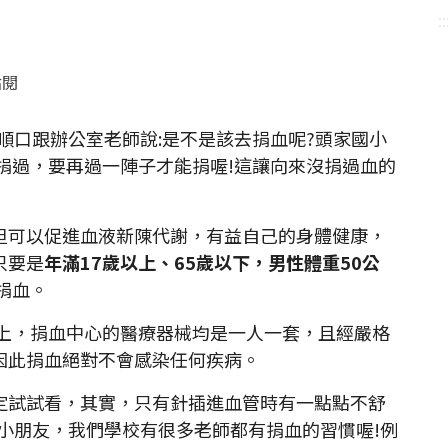
::
點閱
順口跟辦公室老師說:是不是該去捐血呢?頭家國小
捐過，要再過一陣子才能捐喔!這讓向來沒捐過血的
但可以促進血液新陳代謝，有益自己的身體健康，
只要是
年滿
17
歲以上、
65
歲以下，男性體重
50
公
捐血。
實上，捐血中心的醫療器械均是一人一套，且經嚴格
因此捐血絕對不會感染任何疾病。
定試試看，其實，只有針插進血管時有一點點不舒
小朋友，我們學校有很多老師都有捐血的習慣喔!例