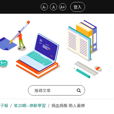
A-
A
A+
登入
搜尋
子報
第20期--樂齡學習
捐血捐髮 助人最樂