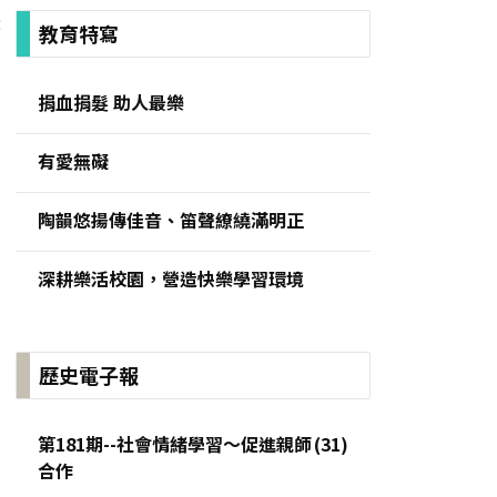
:
教育特寫
捐血捐髮 助人最樂
有愛無礙
陶韻悠揚傳佳音、笛聲繚繞滿明正
深耕樂活校園，營造快樂學習環境
歷史電子報
第181期--社會情緒學習～促進親師
合作