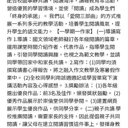
配合校園寧靜共讀、閱讀海洋、讀報教育等活動，
營造優質的學習情境，並使「閱讀」成為學生們
「終身的承諾」。 我們以「愛閱三部曲」的方式推
展一系列多元的教學活動，培養學生閱讀風氣，提
升學生的語文能力。 【一學期一作家】 (一)導讀寫
作 1.導讀：國文領域老師擬訂各年級閱讀的篇章，
運用課堂時間介紹作者、代表作品，指導學生閱
讀，引發同學閱讀興趣，也視之為範文教學，並請
同學帶回家中和家長共讀。 2.寫作：(1)同學均須
撰寫讀書心得報告，將之融入作文教學及寒暑假作
業中。 (2)全校同學利用該週週記或學習單寫下演
講活動內容及心得感想。 3.獎勵辦法： (1)各年級
選出優良作品：前3名及佳作，頒發獎狀鼓勵。 (2)
優秀作品展示於崇倫堂供同學參閱。 (3)建置網頁
展示學生優良作品，供同學分享。 (二)親子共讀 學
校推廣閱讀，需要家長的支持，因此提倡親子共同
閱讀，讓父母在建立閱讀習慣這件事上，發揮身教