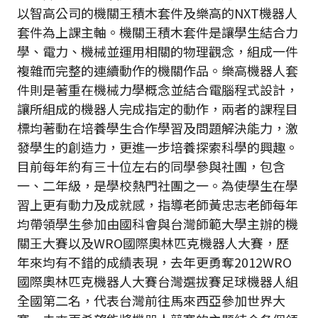
以智高公司的機關王積木套件及樂高的NXT機器人
套件為上課主軸。機關王積木套件是讓學生結合力
學、電力、機械並運用相關的物理觀念，組成一件
複雜而完整的連續動作的機關作品。樂高機器人套
件則是著重在機械力學概念並結合電腦程式設計，
讓所組成的機器人完成指定的動作，兩者的課程目
標均著動在培養學生合作學習及問題解決能力，激
發學生的創造力，更進一步培養探索科學的興趣。
目前每年約有三十位左右的同學參與社團，包含
一、二年級，是學校熱門社團之一。為使學生在學
習上更有動力及成就感，指導老師黃忠志老師每年
均帶領學生參加由國科會與台灣師範大學主辦的機
關王大賽以及WRO國際奧林匹克機器人大賽，歷
年來均有不錯的成績表現，去年更勇奪2012WRO
國際奧林匹克機器人大賽台灣選拔賽足球機器人組
全國第二名，代表台灣前往馬來西亞參加世界大