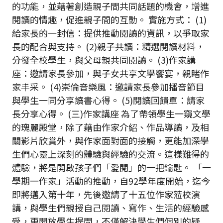
的功能，並藉著創造親子間共同話題的機會，增進
閱讀的情趣，促進親子間的互動。 實施方式： (1)
給家長的一封信：提供推動閱讀的資訊，以爭取家
長的配合與支持。 (2)親子共讀：精選閱讀材料，
分發全校學生，與父母親共同閱讀。 (3)作家講
座：邀請家長參加，與子女共享文學饗宴，親睹作
家丰采。 (4)崇倫音樂風：邀請家長參加播音節目
與學生一同分享讀書心得。 (5)閱讀回饋單：請家
長分享心得。 (三)作家講座 為了帶領學生一窺文學
的瑰麗殿堂，除了藉由作家介紹、作品導讀，及相
關影片欣賞外，與作家面對面的接觸，更能加深學
生們心靈上深刻的體驗與經驗的交流。這樣難得的
體驗，將是開啟孩子們「愛閱」的一把鑰匙。 「一
學期一作家」活動的推動，自92學年度開始，迄今
即將邁入第十年，先後邀請了十五位作家蒞校演
講，與學生們親授自己閱讀、寫作、生活的經驗感
受，更開放學生提問，不僅解決學生們個別的疑