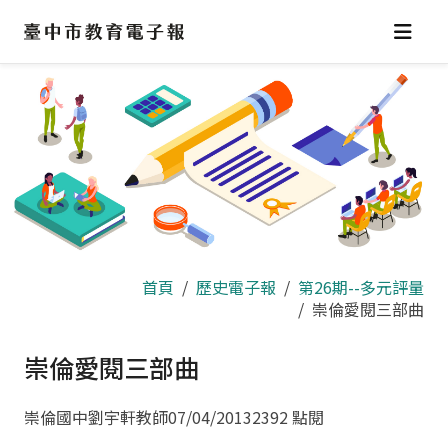
跳
到
主
要
內
容
區
首頁
歷史電子報
第26期--多元評量
崇倫愛閱三部曲
崇倫愛閱三部曲
崇倫國中劉宇軒教師
07/04/2013
2392 點閱