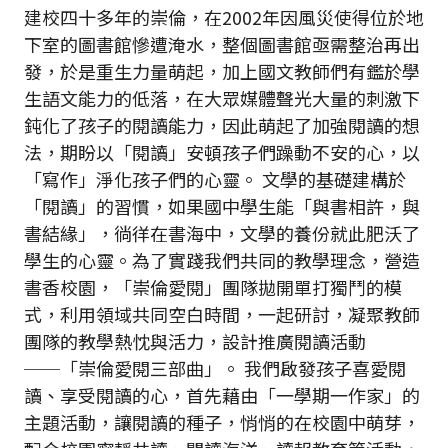
建校四十多年的崇倫，在2002年因風災使得位於地
下室的圖書館慘遭淹水，整個圖書館亟需整治再出
發，於是重生力量萌起，加上國文教師們有鑑於學
生語文能力的低落，在大眾媒體聲光大量的刺激下
鈍化了孩子的閱讀能力，因此萌起了加強閱讀的想
法，期盼以「閱讀」安頓孩子們躁動不安的心，以
「寫作」淨化孩子們的心靈。 文學的基礎建構於
「閱讀」的習慣，如果國中學生能「與書相許，與
書結緣」，徜徉在書海中，文學的養份就此肥沃了
學生的心靈。為了實踐我們共同的教學理念，營造
書香校園，「崇倫愛閱」團隊拋開單打獨鬥的模
式，利用領域共同空白時間，一起研討，凝聚教師
團隊的教學熱忱與活力，設計推廣閱讀活動
──「崇倫愛閱三部曲」。 我們啟發孩子喜愛閱
讀、享受閱讀的心，首先藉由「一學期一作家」的
主題活動，讓閱讀的種子，悄悄的在校園中萌芽，