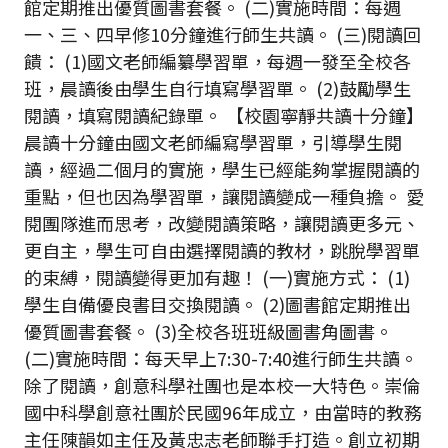
館定期推出優質圖書套餐。 (二)實施時間：每週
一、三、四早修10分鐘進行師生共讀。 (三)閱讀回
饋： (1)國文老師編纂學習單，每週一發至全校各
班，晨讀後由學生自行填寫學習單。 (2)鼓勵學生
閱讀，填寫閱讀紀錄單。 【校園寧靜共讀十分鐘】
晨讀十分鐘由國文老師編寫學習單，引導學生閱
讀，經過二個月的實施，學生已經能夠掌握閱讀的
重點，但也因為學習單，讓閱讀變成一種負擔。 愛
閱團隊進而思考，改變閱讀策略，讓閱讀更多元、
更自主，學生可自由選擇閱讀的教材，跳脫學習單
的束縛，閱讀變得更加有趣！ (一)實施方式： (1)
學生自備優良書目交換閱讀。 (2)圖書館定期推出
優質圖書套餐。 (3)全校各班班級圖書角圖書。
(二)實施時間：每天早上7:30-7:40進行師生共讀。
除了閱讀，創意科學社團也是本校一大特色。崇倫
國中科學創意社團於民國96年成立，由當時的教務
主任陳韻如主任及黃忠志老師聯手打造。創立初期